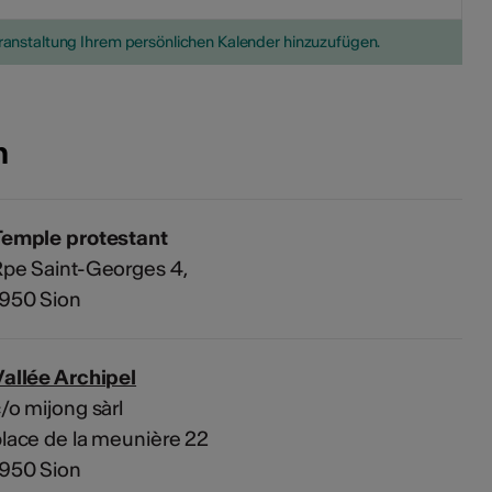
eranstaltung Ihrem persönlichen Kalender hinzuzufügen.
n
Temple protestant
pe Saint-Georges 4,
1950 Sion
allée Archipel
/o mijong sàrl
lace de la meunière 22
1950 Sion