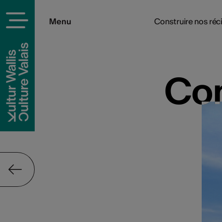
Menu
Construire nos réci
Con
Con