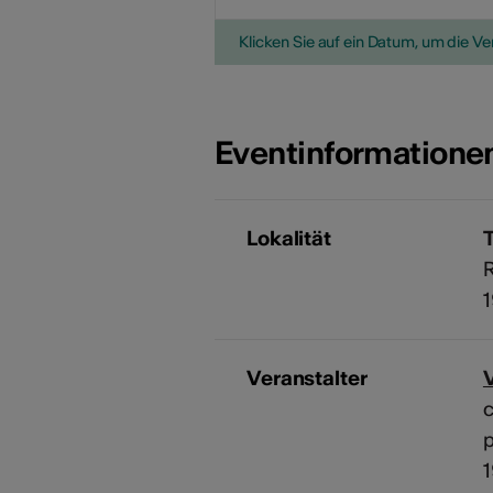
Klicken Sie auf ein Datum, um die V
Eventinformatione
Lokalität
R
Veranstalter
V
c
p