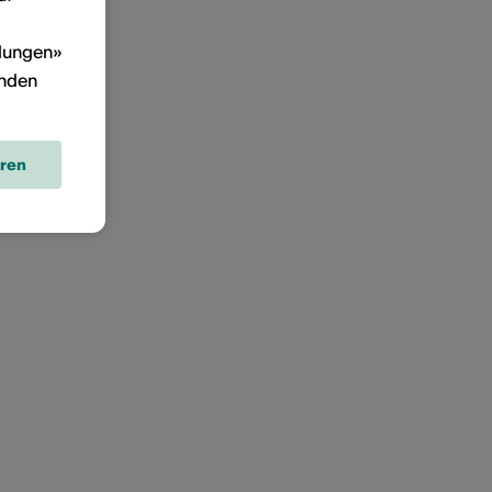
llungen»
inden
eren