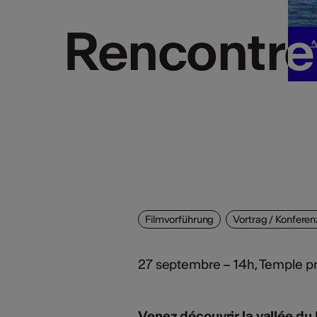
Rencontre
Rencontre
Filmvorführung
Vortrag / Konferen
27 septembre – 14h, Temple pr
Venez découvrir la vallée du