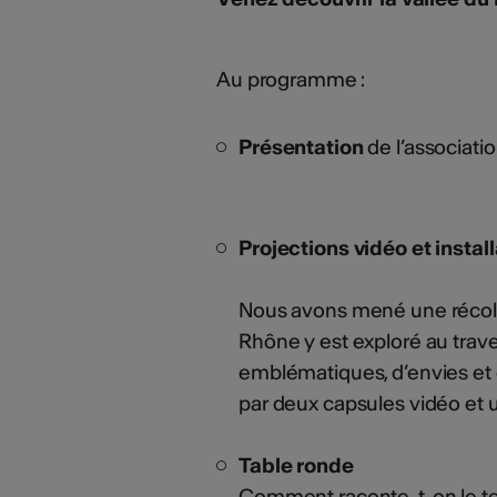
Au programme :
Présentation
de l’associati
Projections
vidéo et instal
Nous avons mené une récolte
Rhône y est exploré au trav
emblématiques, d’envies et de
par deux capsules vidéo et 
Table ronde
Comment raconte-t-on le terr