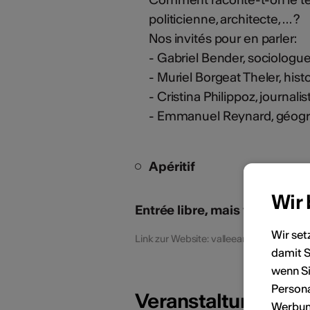
politicienne, architecte, … ?
Nos invités pour en parler:
- Gabriel Bender, sociologue
- Muriel Borgeat Theler, hist
- Cristina Philippoz, journali
- Emmanuel Reynard, géog
Apéritif
Wir
Entrée libre, mais veuillez vou
Wir set
Link zur Website: valleearchipel.ch
damit S
wenn Si
Persona
Veranstaltungsdat
Werbung