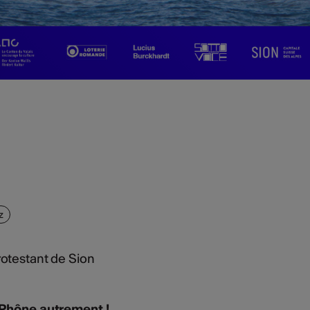
z
otestant de Sion
 Rhône autrement !