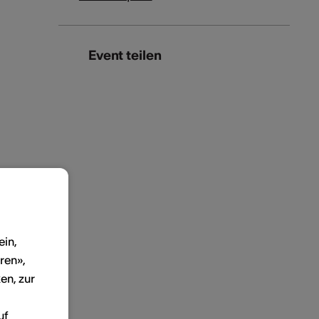
Event teilen
ein,
ren»,
en, zur
uf