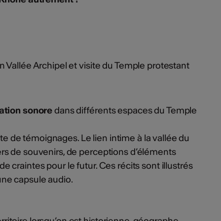
on Vallée Archipel et visite du Temple protestant
lation sonore
dans différents espaces du Temple
 de témoignages. Le lien intime à la vallée du
ers de souvenirs, de perceptions d’éléments
 craintes pour le futur. Ces récits sont illustrés
une capsule audio.
itoire lorsqu’on est historienne, géographe,