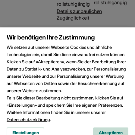
rollstuhlgängig
Details zur baulichen
Zugänglichkeit
Veranstalter
Médiathèque Valais - St-
Wir benötigen Ihre Zustimmung
Maurice
Avenue du Simplon 6
Wir setzen auf unserer Webseite Cookies und ähnliche
1890 St-Maurice
Technologien ein, damit Sie diese einwandfrei nutzen können.
Telefon +41 (0)27 607 15 80
Klicken Sie auf «Akzeptieren», wenn Sie der Bearbeitung Ihrer
E-Mail
Daten zu Statistik- und Analysezwecken, zur Personalisierung
Webseite
unserer Webseite und zur Personalisierung unserer Werbung
auf Webseiten von Dritten sowie der Besuchererkennung auf
Rubrik
Art der Veranstaltung
unserer Website zustimmen.
Vortrag / Konferenz
Weiteres
Falls Sie dieser Bearbeitung nicht zustimmen, klicken Sie auf
«Einstellungen» und speichern Sie Ihre eigenen Präferenzen.
Altersfreigabe
Weitere Informationen finden Sie in unserer unserer
Für alle
Datenschutzerklärung
.
Zielpublikum
Tout public et professionnel-le-
Einstellungen
Akzeptieren