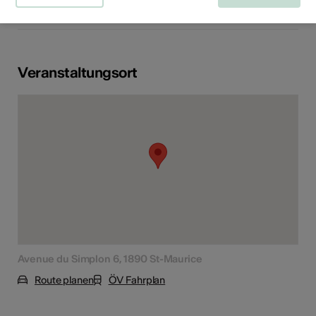
s du livre
Veranstaltungsort
Avenue du Simplon 6, 1890 St-Maurice
Route planen
ÖV Fahrplan