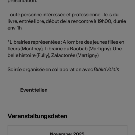
présentation.
Toute personne intéressée et professionnel-le-s du
livre, entrée libre, début de la rencontre à 19h00, durée
env. 1h
*Librairies représentées : A l'ombre des jeunes filles en
fleurs (Monthey), Librairie du Baobab (Martigny), Une
belle histoire (Fully), Zalactorée (Martigny)
Soirée organisée en collaboration avec
BiblioValais
Event teilen
Veranstaltungsdaten
November 2025