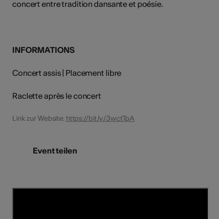
concert entre tradition dansante et poésie.
INFORMATIONS
Concert assis | Placement libre
Raclette après le concert
Link zur Website:
https://bit.ly/3wctTpA
Event teilen