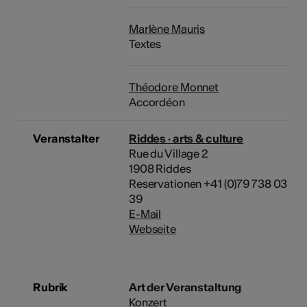
Marlène Mauris
Textes
Théodore Monnet
Accordéon
Veranstalter
Riddes · arts & culture
Rue du Village 2
1908 Riddes
Reservationen +41 (0)79 738 03
39
E-Mail
Webseite
Rubrik
Art der Veranstaltung
Konzert