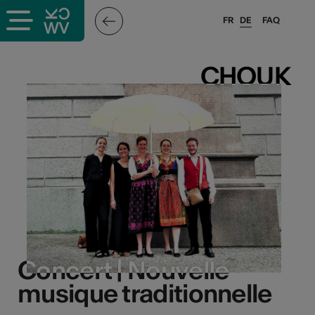
FR
DE
FAQ
CHOUK
CHOUK
Concert | Nouvelle
Concert | Nouvelle
musique traditionnelle
musique traditionnelle