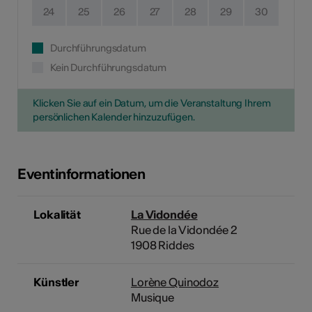
24
25
26
27
28
29
30
Durchführungsdatum
Kein Durchführungsdatum
Klicken Sie auf ein Datum, um die Veranstaltung Ihrem
persönlichen Kalender hinzuzufügen.
Eventinformationen
Lokalität
La Vidondée
Rue de la Vidondée 2
1908 Riddes
Künstler
Lorène Quinodoz
Musique