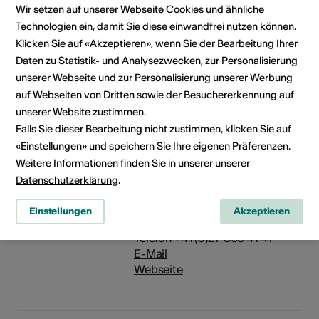
WC
Wir setzen auf unserer Webseite Cookies und ähnliche
eingeschränkt
Technologien ein, damit Sie diese einwandfrei nutzen können.
rollstuhlgängig
Klicken Sie auf «Akzeptieren», wenn Sie der Bearbeitung Ihrer
Nicht
Daten zu Statistik- und Analysezwecken, zur Personalisierung
rollstuhlgängig
unserer Webseite und zur Personalisierung unserer Werbung
Parkplatz nicht
auf Webseiten von Dritten sowie der Besuchererkennung auf
rollstuhlgängig
unserer Website zustimmen.
Details zur baulichen
Falls Sie dieser Bearbeitung nicht zustimmen, klicken Sie auf
Zugänglichkeit
«Einstellungen» und speichern Sie Ihre eigenen Präferenzen.
Weitere Informationen finden Sie in unserer unserer
Veranstalter
Walliser Suonen Museum
Datenschutzerklärung
.
Maison Peinte
Rue du Pissieu 1
Einstellungen
Akzeptieren
1966 Ayent
Telefon +41 (0)27 398 41 47
E-Mail
Webseite