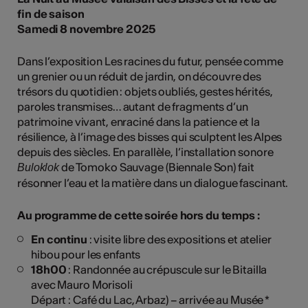
fin de saison
Samedi 8 novembre 2025
Dans l’exposition Les racines du futur, pensée comme
un grenier ou un réduit de jardin, on découvre des
trésors du quotidien : objets oubliés, gestes hérités,
paroles transmises… autant de fragments d’un
patrimoine vivant, enraciné dans la patience et la
résilience, à l’image des bisses qui sculptent les Alpes
depuis des siècles. En parallèle, l’installation sonore
de Tomoko Sauvage (Biennale Son) fait
Buloklok
résonner l’eau et la matière dans un dialogue fascinant.
Au programme de cette soirée hors du temps :
En continu
: visite libre des expositions et atelier
hibou pour les enfants
18h00
: Randonnée au crépuscule sur le Bitailla
avec Mauro Morisoli
Départ : Café du Lac, Arbaz) – arrivée au Musée *