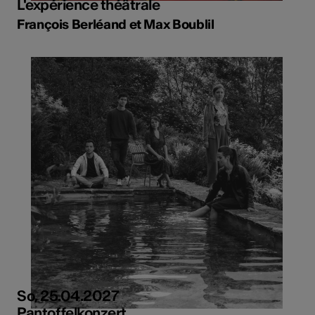
L'expérience théâtrale
François Berléand et Max Boublil
So, 25.04.2027
Pantoffelkonzert