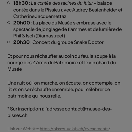
18h30
:
– balade
La contée des racines du futur
contée dans le Pissieu avec Audrey Bestenheider et
Catherine Jacquemettaz
20h00
: La place du Musée s’embrase avec le
spectacle de jonglage de flammes et de lumière de
Phil & Isch (Diamastreet)
20h30
: Concert du groupe Snake Doctor
Et pour nous réchauffer au coin du feu, la soupe à la
courge des Z’Amis du Patrimoine et le vin chaud du
Musée
Une nuit où l’on marche, on écoute, on contemple, on
rit et on se réchauffe ensemble, pour célébrer ce
patrimoine qui nous relie.
* Sur inscription à l'adresse contact@musee-des-
bisses.ch
Link zur Website:
https://bisses-valais.ch/evenements
/