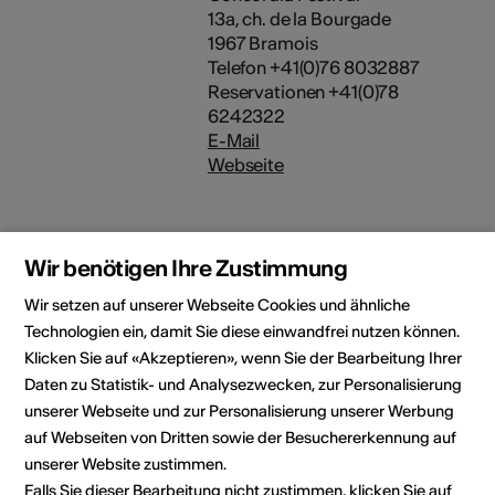
13a, ch. de la Bourgade
1967 Bramois
Telefon +41(0)76 8032887
Reservationen +41(0)78
6242322
E-Mail
Webseite
Wir benötigen Ihre Zustimmung
l’HEMU Vaud-Valais-Fribourg
Wir setzen auf unserer Webseite Cookies und ähnliche
Rubrik
Art der Veranstaltung
Technologien ein, damit Sie diese einwandfrei nutzen können.
Konzert
Klicken Sie auf «Akzeptieren», wenn Sie der Bearbeitung Ihrer
Daten zu Statistik- und Analysezwecken, zur Personalisierung
Altersfreigabe
unserer Webseite und zur Personalisierung unserer Werbung
Ab 6 Jahren
auf Webseiten von Dritten sowie der Besuchererkennung auf
unserer Website zustimmen.
Falls Sie dieser Bearbeitung nicht zustimmen, klicken Sie auf