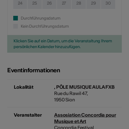
24
25
26
27
28
29
30
Durchführungsdatum
Kein Durchführungsdatum
Klicken Sie auf ein Datum, um die Veranstaltung Ihrem
persönlichen Kalender hinzuzufügen.
Eventinformationen
Lokalität
, PÔLE MUSIQUE AULA FXB
Rue du Rawil 47,
1950 Sion
Veranstalter
Assosiation Concordia pour
Musique et Art
Concordia Festival