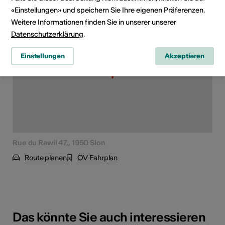
Veranstaltungsort
«Einstellungen» und speichern Sie Ihre eigenen Präferenzen.
Weitere Informationen finden Sie in unserer unserer
Datenschutzerklärung
.
Einstellungen
Akzeptieren
Rue du Rawil 47,, 1950 Sion
Route planen
ÖV Fahrplan
Das könnte Sie auch interessieren