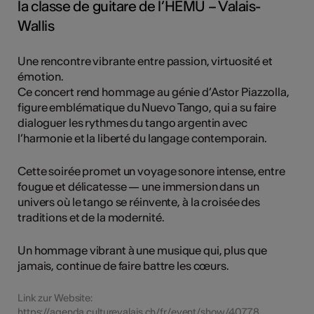
la classe de guitare de l’HEMU – Valais-
Wallis
Une rencontre vibrante entre passion, virtuosité et
émotion.
Ce concert rend hommage au génie d’Astor Piazzolla,
figure emblématique du Nuevo Tango, qui a su faire
dialoguer les rythmes du tango argentin avec
l’harmonie et la liberté du langage contemporain.
Cette soirée promet un voyage sonore intense, entre
fougue et délicatesse — une immersion dans un
univers où le tango se réinvente, à la croisée des
traditions et de la modernité.
Un hommage vibrant à une musique qui, plus que
jamais, continue de faire battre les cœurs.
Link zur Website:
https://agenda.culturevalais.ch/fr/event/show/40778