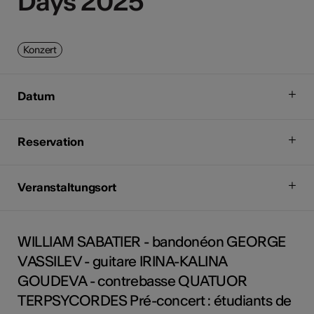
Days 2025
Days 2025
Konzert
Datum
Reservation
Veranstaltungsort
WILLIAM SABATIER - bandonéon GEORGE
VASSILEV - guitare IRINA-KALINA
GOUDEVA - contrebasse QUATUOR
TERPSYCORDES Pré-concert : étudiants de