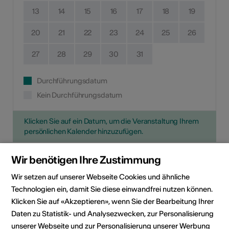
13
14
15
16
17
18
19
20
21
22
23
24
25
26
27
28
29
30
31
Durchführungsdatum
Kein Durchführungsdatum
Klicken Sie auf ein Datum, um die Veranstaltung Ihrem
persönlichen Kalender hinzuzufügen.
Wir benötigen Ihre Zustimmung
Eventinformationen
Wir setzen auf unserer Webseite Cookies und ähnliche
Technologien ein, damit Sie diese einwandfrei nutzen können.
Klicken Sie auf «Akzeptieren», wenn Sie der Bearbeitung Ihrer
Lokalität
Kirche St. Georg
Daten zu Statistik- und Analysezwecken, zur Personalisierung
Kirchweg 6
Postfach 3
unserer Webseite und zur Personalisierung unserer Werbung