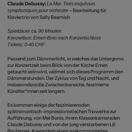
Claude Debussy:
La Mer. Trois esquisses
– Bearbeitung für
symphoniques pour orchestre
Klaviertrio von Sally Beamish
Spieldauer ca. 90 Minuten
Konzertbus: Ernen-Binn nach Konzertschluss
Tickets: 0-40 CHF
Passend zum Dämmerlicht, in welches das Untergoms
zur Konzertzeit beim Blick von der Kirche Ernen
getaucht sein wird, widmet sich dieses Programm den
Dämmerstunden. Der Zyklus von Tag und Nacht, und
insbesondere die Zwischenbereiche, faszinierte
Künstler*innen seit langem.
Es kommen einige der faszinierensden
spätromantisch-impressionistischen Triowerke zur
Aufführung, von Mel Bonis, ihrem Klassenkameraden
Claude Debussy und von der jung verstorbenen Lili
Boulanger. Ausserdem einen auskomponierten