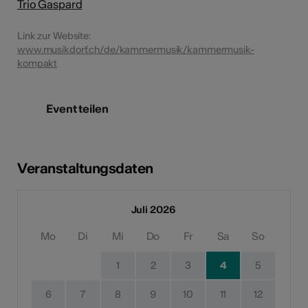
Trio Gaspard
Link zur Website:
www.musikdorf.ch/de/kammermusik/kammermusik-
kompakt
Event teilen
Veranstaltungsdaten
Juli 2026
Mo
Di
Mi
Do
Fr
Sa
So
1
2
3
4
5
6
7
8
9
10
11
12