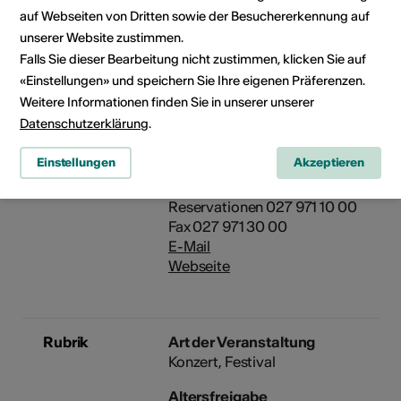
3995 Ernen
auf Webseiten von Dritten sowie der Besuchererkennung auf
unserer Website zustimmen.
Falls Sie dieser Bearbeitung nicht zustimmen, klicken Sie auf
Künstler
Trio Gaspard
«Einstellungen» und speichern Sie Ihre eigenen Präferenzen.
Weitere Informationen finden Sie in unserer unserer
Veranstalter
Festival Musikdorf Ernen
Datenschutzerklärung
.
Kirchweg 6
Postfach 3
Einstellungen
Akzeptieren
3995 Ernen
Telefon +41 27 971 10 00
Reservationen 027 971 10 00
Fax 027 971 30 00
E-Mail
Webseite
Rubrik
Art der Veranstaltung
Konzert
Festival
Altersfreigabe