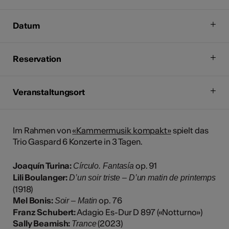
Datum
Reservation
Veranstaltungsort
Im Rahmen von
«Kammermusik kompakt»
spielt das
Trio Gaspard 6 Konzerte in 3 Tagen.
Joaquín Turina:
op. 91
Círculo. Fantasía
Lili Boulanger:
D’un soir triste – D’un matin de printemps
(1918)
Mel Bonis:
op. 76
Soir – Matin
Franz Schubert:
Adagio Es-Dur D 897 («Notturno»)
Sally Beamish:
(2023)
Trance