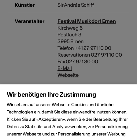
Künstler
Sir András Schiff
Veranstalter
Festival Musikdorf Ernen
Kirchweg 6
Postfach 3
3995 Ernen
Telefon +41 27 971 10 00
Reservationen 027 971 10 00
Fax 027 971 30 00
E-Mail
Webseite
Wir benötigen Ihre Zustimmung
Rubrik
Art der Veranstaltung
Wir setzen auf unserer Webseite Cookies und ähnliche
Konzert
Festival
Weiteres
Technologien ein, damit Sie diese einwandfrei nutzen können.
Klicken Sie auf «Akzeptieren», wenn Sie der Bearbeitung Ihrer
Altersfreigabe
Für alle
Daten zu Statistik- und Analysezwecken, zur Personalisierung
unserer Webseite und zur Personalisierung unserer Werbung