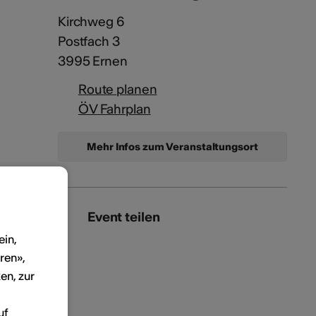
Kirchweg 6
Postfach 3
3995 Ernen
Route planen
ÖV Fahrplan
Mehr Infos zum Veranstaltungsort
Event teilen
ein,
ren»,
en, zur
uf