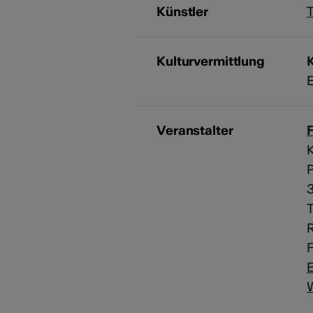
Künstler
T
Kulturvermittlung
K
E
Veranstalter
F
P
T
R
F
E