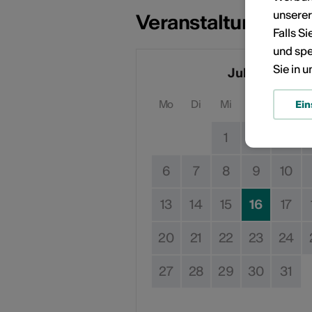
unsere
Veranstaltungsdat
Falls S
und spe
Sie in 
Juli 2026
Mo
Di
Mi
Do
Fr
Ein
1
2
3
6
7
8
9
10
13
14
15
16
17
20
21
22
23
24
27
28
29
30
31