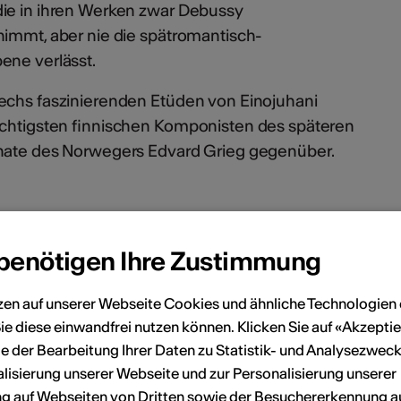
die in ihren Werken zwar Debussy
nimmt, aber nie die spätromantisch-
ene verlässt.
echs faszinierenden Etüden von Einojuhani
ichtigsten finnischen Komponisten des späteren
onate des Norwegers Edvard Grieg gegenüber.
 benötigen Ihre Zustimmung
 to Discover 2026
zen auf unserer Webseite Cookies und ähnliche Technologien 
f Spotify
ie diese einwandfrei nutzen können. Klicken Sie auf «Akzeptie
e der Bearbeitung Ihrer Daten zu Statistik- und Analysezweck
ier/klavier
lisierung unserer Webseite und zur Personalisierung unserer
 auf Webseiten von Dritten sowie der Besuchererkennung a