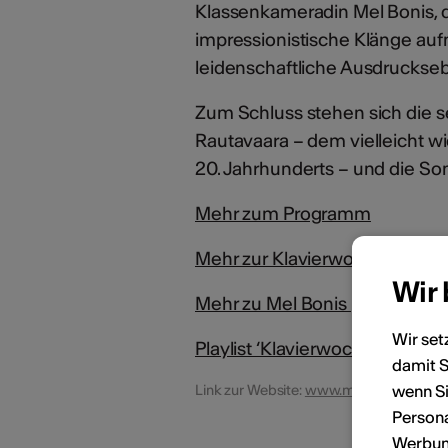
Klassenkameradin Mel Bonis, 
impressionistische Klänge auf
leidenschaftliche Ausdruckseb
Zum Schluss stehen sich die s
Rautavaara – dem vielleicht w
20. Jahrhunderts – und die S
Mehr zum Programm
Mehr zur Klavierwoche 2026
Wir
Mehr zu Mel Bonis | Composer
Wir set
Playlist ‘Klavierwoche 2026’ au
damit S
wenn Si
Link zur Website:
www.musikdorf.ch/klav
Persona
Werbung