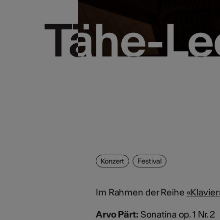
Tähe-Lee
Tähe-Lee
Konzert
Festival
Im Rahmen der Reihe
«Klavier
Arvo Pärt:
Sonatina op. 1 Nr. 2