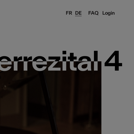
FR
DE
FAQ
Login
errezital 4
errezital 4