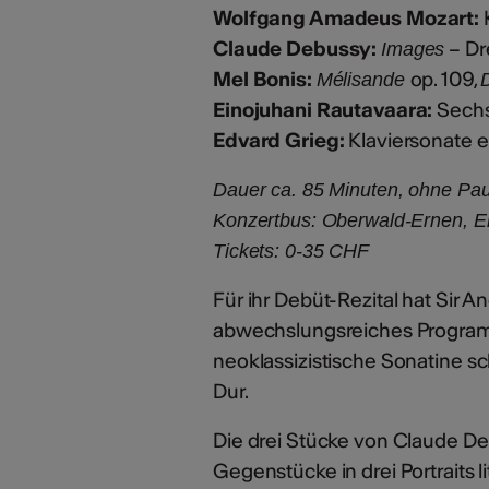
Wolfgang Amadeus Mozart:
Claude Debussy:
– Dre
Images
Mel Bonis:
op. 109,
Mélisande
Einojuhani Rautavaara:
Sechs
Edvard Grieg:
Klaviersonate e
Dauer ca. 85 Minuten, ohne Pa
Konzertbus: Oberwald-Ernen, E
Tickets: 0-35 CHF
Für ihr Debüt-Rezital hat Sir A
abwechslungsreiches Programm 
neoklassizistische Sonatine sc
Dur.
Die drei Stücke von Claude 
Gegenstücke in drei Portraits 