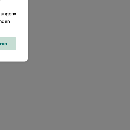
llungen»
inden
eren