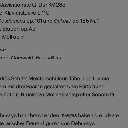
Klaviersonate G-Dur KV 283
i Klavierstücke L. 110
op. 101 und
op. 165 Nr. 1
Desdémona
Ophélie
 Etüden op. 42
-Moll op. 7
use
rnen-Oberwald, Ernen-Binn
ndrás Schiffs Meisterschülerin Tähe-Lee Liiv ein
mit drei Paaren gestaltet: Arvo Pärts frühe,
hlägt die Brücke zu Mozarts verspielter Sonate G-
Debussys bahnbrechenden
haben drei ideale
Images
literarischer Frauenfiguren von Debussys