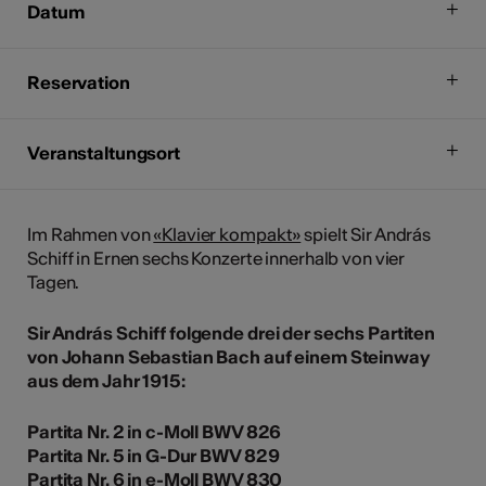
Datum
Reservation
Veranstaltungsort
Im Rahmen von
«Klavier kompakt»
spielt Sir András
Schiff in Ernen sechs Konzerte innerhalb von vier
Tagen.
Sir András Schiff folgende drei der sechs Partiten
von Johann Sebastian Bach auf einem Steinway
aus dem Jahr 1915:
Partita Nr. 2 in c-Moll BWV 826
Partita Nr. 5 in G-Dur BWV 829
Partita Nr. 6 in e-Moll BWV 830