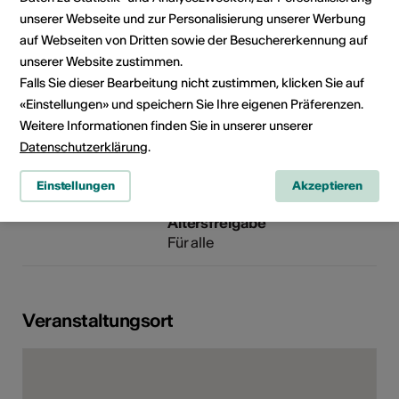
Telefon +41 27 971 10 00
unserer Webseite und zur Personalisierung unserer Werbung
Reservationen 027 971 10 00
auf Webseiten von Dritten sowie der Besuchererkennung auf
Fax 027 971 30 00
unserer Website zustimmen.
E-Mail
Falls Sie dieser Bearbeitung nicht zustimmen, klicken Sie auf
Webseite
«Einstellungen» und speichern Sie Ihre eigenen Präferenzen.
Weitere Informationen finden Sie in unserer unserer
Datenschutzerklärung
.
Rubrik
Art der Veranstaltung
Einstellungen
Akzeptieren
Konzert
Festival
Altersfreigabe
Für alle
Veranstaltungsort