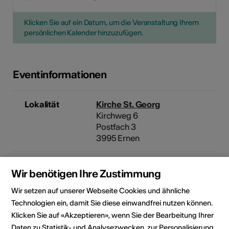
Klicken Sie auf ein Datum, um die Veranstaltung Ihrem
persönlichen Kalender hinzuzufügen.
Eventinformationen
Lokalität
Kirche St. Georg
Kirchweg 6
Postfach 3
3995 Ernen
Künstler
Sir András Schiff
Wir benötigen Ihre Zustimmung
Wir setzen auf unserer Webseite Cookies und ähnliche
Veranstalter
Festival Musikdorf Ernen
Technologien ein, damit Sie diese einwandfrei nutzen können.
Kirchweg 6
Postfach 3
Klicken Sie auf «Akzeptieren», wenn Sie der Bearbeitung Ihrer
3995 Ernen
Daten zu Statistik- und Analysezwecken, zur Personalisierung