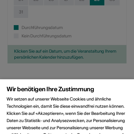
31
Durchführungsdatum
Kein Durchführungsdatum
Klicken Sie auf ein Datum, um die Veranstaltung Ihrem
persönlichen Kalender hinzuzufügen.
Eventinformationen
Wir benötigen Ihre Zustimmung
Lokalität
Kirche St. Georg
Wir setzen auf unserer Webseite Cookies und ähnliche
Kirchweg 6
Technologien ein, damit Sie diese einwandfrei nutzen können.
Postfach 3
Klicken Sie auf «Akzeptieren», wenn Sie der Bearbeitung Ihrer
3995 Ernen
Daten zu Statistik- und Analysezwecken, zur Personalisierung
unserer Webseite und zur Personalisierung unserer Werbung