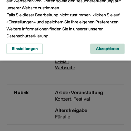
Künstler
Sir András Schiff
auf Webseiten von Dritten sowie der Besuchererkennung auf
unserer Website zustimmen.
Falls Sie dieser Bearbeitung nicht zustimmen, klicken Sie auf
Veranstalter
Festival Musikdorf Ernen
«Einstellungen» und speichern Sie Ihre eigenen Präferenzen.
Kirchweg 6
Postfach 3
Weitere Informationen finden Sie in unserer unserer
3995 Ernen
Datenschutzerklärung
.
Telefon +41 27 971 10 00
Reservationen 027 971 10 00
Einstellungen
Akzeptieren
Fax 027 971 30 00
E-Mail
Webseite
Rubrik
Art der Veranstaltung
Konzert
Festival
Altersfreigabe
Für alle