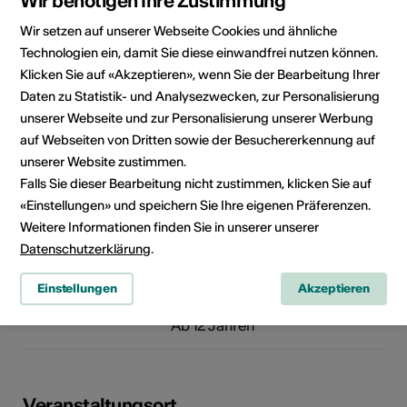
Wir benötigen Ihre Zustimmung
Veranstalter
Culture On Tour
Wir setzen auf unserer Webseite Cookies und ähnliche
Epicharme Productions
Route de Plan-Baar 64
Technologien ein, damit Sie diese einwandfrei nutzen können.
1996 Baar
Klicken Sie auf «Akzeptieren», wenn Sie der Bearbeitung Ihrer
Telefon +41 (0)79 417 82 71
Daten zu Statistik- und Analysezwecken, zur Personalisierung
Reservationen +41 (0)79 417 82
unserer Webseite und zur Personalisierung unserer Werbung
71
auf Webseiten von Dritten sowie der Besuchererkennung auf
E-Mail
unserer Website zustimmen.
Webseite
Falls Sie dieser Bearbeitung nicht zustimmen, klicken Sie auf
«Einstellungen» und speichern Sie Ihre eigenen Präferenzen.
Weitere Informationen finden Sie in unserer unserer
Rubrik
Art der Veranstaltung
Datenschutzerklärung
.
Bühnenkunst
Einstellungen
Akzeptieren
Altersfreigabe
Ab 12 Jahren
Veranstaltungsort