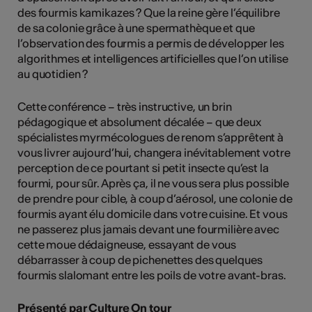
des fourmis kamikazes ? Que la reine gère l’équilibre
de sa colonie grâce à une spermathèque et que
l’observation des fourmis a permis de développer les
algorithmes et intelligences artificielles que l’on utilise
au quotidien ?
Cette conférence – très instructive, un brin
pédagogique et absolument décalée – que deux
spécialistes myrmécologues de renom s’apprêtent à
vous livrer aujourd’hui, changera inévitablement votre
perception de ce pourtant si petit insecte qu’est la
fourmi, pour sûr. Après ça, il ne vous sera plus possible
de prendre pour cible, à coup d’aérosol, une colonie de
fourmis ayant élu domicile dans votre cuisine. Et vous
ne passerez plus jamais devant une fourmilière avec
cette moue dédaigneuse, essayant de vous
débarrasser à coup de pichenettes des quelques
fourmis slalomant entre les poils de votre avant-bras.
Présenté par Culture On tour