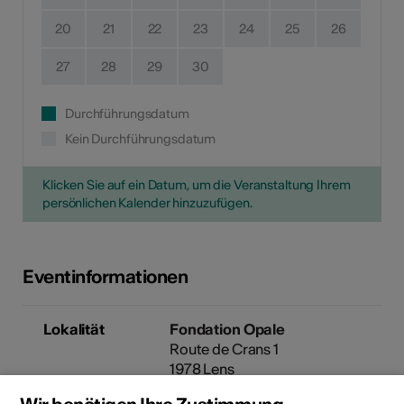
20
21
22
23
24
25
26
27
28
29
30
Durchführungsdatum
Kein Durchführungsdatum
Klicken Sie auf ein Datum, um die Veranstaltung Ihrem
persönlichen Kalender hinzuzufügen.
Eventinformationen
Lokalität
Fondation Opale
Route de Crans 1
1978 Lens