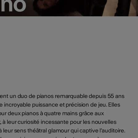
ano
ano
ment un duo de pianos remarquable depuis 55 ans
 incroyable puissance et précision de jeu. Elles
our deux pianos à quatre mains grâce aux
 à leur curiosité incessante pour les nouvelles
 leur sens théâtral glamour qui captive l’auditoire.