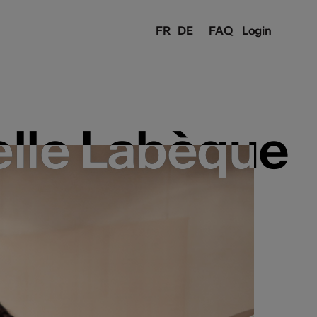
FR
DE
FAQ
Login
elle Labèque
elle Labèque