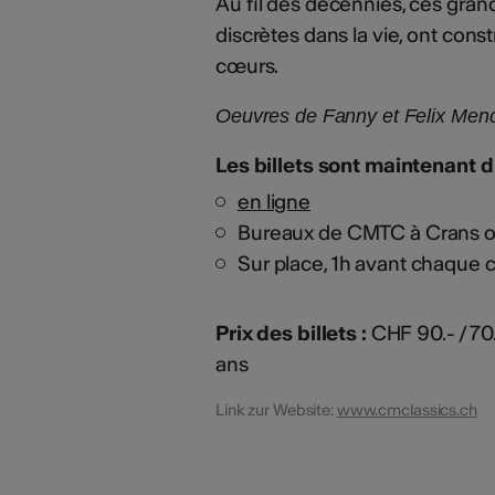
Au fil des décennies, ces gra
discrètes dans la vie, ont cons
cœurs.
Oeuvres de Fanny et Felix Mend
Les billets sont maintenant 
en ligne
Bureaux de CMTC à Crans 
Sur place, 1h avant chaque 
Prix des billets :
CHF 90.- / 70.
ans
Link zur Website:
www.cmclassics.ch