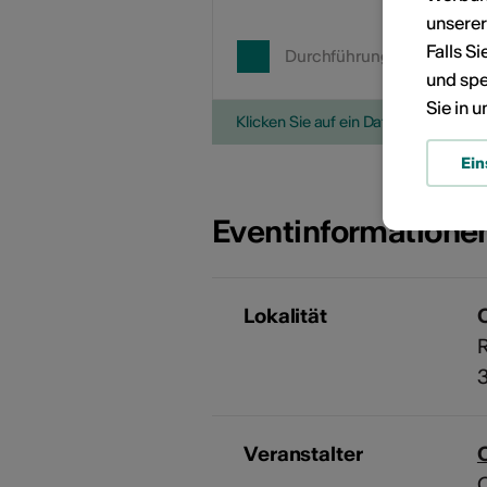
unsere
Falls S
Durchführungsdatum
und spe
Sie in 
Klicken Sie auf ein Datum, um die V
Ein
Eventinformatione
Lokalität
R
Veranstalter
C