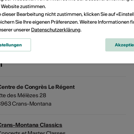
r Website zustimmen.
ie dieser Bearbeitung nicht zustimmen, klicken Sie auf «Einste
Kein Durchführungsdatum
ichern Sie Ihre eigenen Präferenzen. Weitere Informationen f
unserer unserer
Datenschutzerklärung
.
eranstaltung Ihrem persönlichen Kalender hinzuzufügen.
stellungen
Akzepti
n
Centre de Congrès Le Régent
te des Mélèzes 28
3963 Crans-Montana
Crans-Montana Classics
oncerts et Master Classes