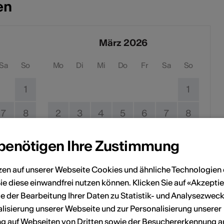
en
März 2026
Sa
So
Mo
Di
Mi
Do
Fr
Sa
So
1
1
7
8
2
3
4
5
6
7
8
14
15
9
10
11
12
13
14
15
 benötigen Ihre Zustimmung
21
22
16
17
18
19
20
21
22
zen auf unserer Webseite Cookies und ähnliche Technologien 
ie diese einwandfrei nutzen können. Klicken Sie auf «Akzeptie
28
23
24
25
26
27
28
29
e der Bearbeitung Ihrer Daten zu Statistik- und Analysezweck
30
31
lisierung unserer Webseite und zur Personalisierung unserer
 auf Webseiten von Dritten sowie der Besuchererkennung a