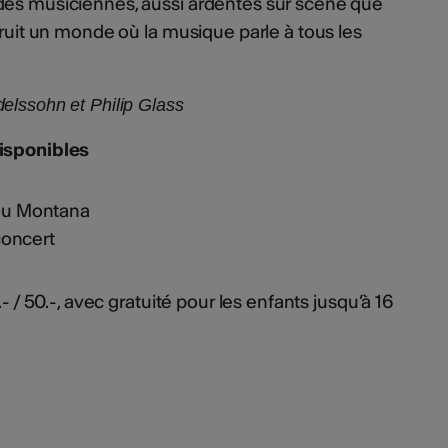
ndes musiciennes, aussi ardentes sur scène que
truit un monde où la musique parle à tous les
elssohn et Philip Glass
disponibles
ou Montana
concert
- / 50.-, avec gratuité pour les enfants jusqu’à 16