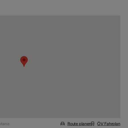
ntana
Route planen
ÖV Fahrplan