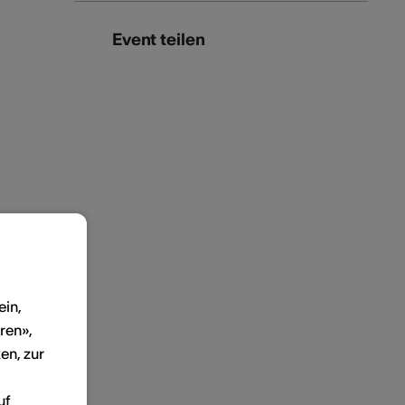
Event teilen
ein,
ren»,
en, zur
uf