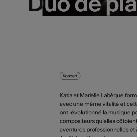
Duo de pi
Duo de pi
Konzert
Katia et Marielle Labèque for
avec une même vitalité et cette
ont révolutionné la musique p
compositeurs qu’elles côtoient,
aventures professionnelles et à