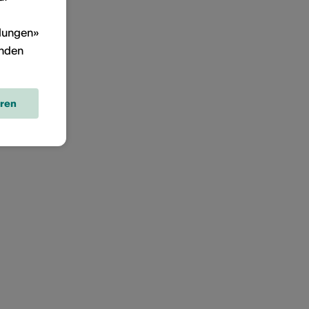
llungen»
inden
eren