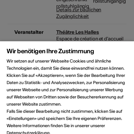
rollstuhlgängig
Details zur baulichen
Zugänglichkeit
Veranstalter
Théâtre Les Halles
Espace de création et d’accueil
des arts de la scène
Wir benötigen Ihre Zustimmung
Route ancien Sierre 13
CP 96
Wir setzen auf unserer Webseite Cookies und ähnliche
3960 Sierre
Technologien ein, damit Sie diese einwandfrei nutzen können.
Telefon +41 27 452 02 90
Klicken Sie auf «Akzeptieren», wenn Sie der Bearbeitung Ihrer
Reservationen +41 27 452 02
Daten zu Statistik- und Analysezwecken, zur Personalisierung
90
unserer Webseite und zur Personalisierung unserer Werbung
E-Mail
auf Webseiten von Dritten sowie der Besuchererkennung auf
Webseite
unserer Website zustimmen.
Falls Sie dieser Bearbeitung nicht zustimmen, klicken Sie auf
«Einstellungen» und speichern Sie Ihre eigenen Präferenzen.
Rubrik
Art der Veranstaltung
Weitere Informationen finden Sie in unserer unserer
Bühnenkunst
Datenschutzerklärung
.