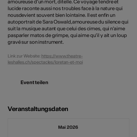
amoureuse d’un mort, ditelle. Ce voyage tendre et
lucide raconte aussi nos troubles face à la nature qui
nousdevient souvent bien lointaine. Il est enfin un
autoportrait de Sara Oswald,amoureuse du silence qui
suit la musique autant que celui des cimes, qui n’aime
pasparler matos de grimpe, qui aime qu’il y ait un loup
gravé sur son instrument.
Link zur Website:
https://www.theatre-
leshalles.ch/spectacles/loretan-et-moi
Event teilen
Veranstaltungsdaten
Mai 2026