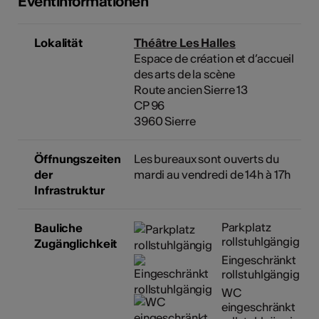
Eventinformationen
Lokalität
Théâtre Les Halles
Espace de création et d’accueil
des arts de la scène
Route ancien Sierre 13
CP 96
3960 Sierre
Öffnungszeiten
Les bureaux sont ouverts du
der
mardi au vendredi de 14h à 17h
Infrastruktur
Parkplatz
Bauliche
rollstuhlgängig
Zugänglichkeit
Eingeschränkt
rollstuhlgängig
WC
eingeschränkt