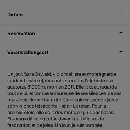
Datum
Reservation
Veranstaltungsort
Un jour, Sara Oswald, violoncelliste et montagnarde
(parfois l’inverse), rencontre Loretan, l’alpiniste aux
quatorze 8’000m, mort en 2011. Elle lit tout, regarde
tout delui, et tombe amoureuse de ses silences, de ses
mystères, de son humilité. Ce« seule en scène » (avec
son violoncelle) raconte « son » Loretan. Pour la
premièrefois, elle écrit des mots, en plus des notes.
Elle nous dit son trouble devant cettefigure de
fascination et de joies. Un jour, je suis tombée