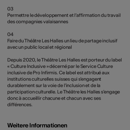
03
Permettre le développement et l’affirmation du travail
des compagnies valaisannes
Kunst
04
Faire du Théâtre Les Halles un lieu de partage inclusif
avec un public local et régional
Depuis 2020, le Théâtre Les Halles est porteur du label
« Culture Inclusive » décerné par le Service Culture
inclusive de Pro Infirmis. Ce label est attribué aux
institutions culturelles suisses qui s'engagent
durablement sur la voie de l'inclusion et de la
participation culturelle. Le Théâtre les Halles s'engage
donc à accueillir chacune et chacun avec ses
différences.
Weitere Informationen