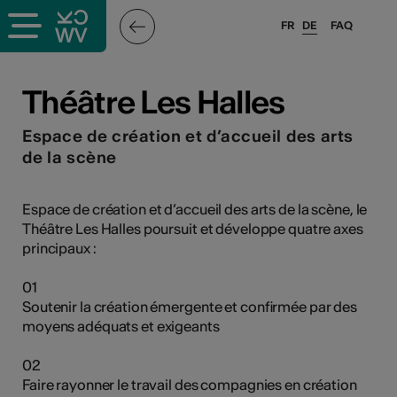
FR
DE
FAQ
ffende &
Théâtre Les Halles
Espace de création et d’accueil des arts
nnen
de la scène
Espace de création et d’accueil des arts de la scène, le
anstalter
Théâtre Les Halles poursuit et développe quatre axes
principaux :
01
Soutenir la création émergente et confirmée par des
moyens adéquats et exigeants
n
n
02
Faire rayonner le travail des compagnies en création