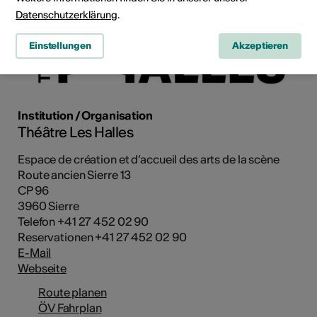
Datenschutzerklärung
.
Einstellungen
Akzeptieren
Institution / Organisation
Théâtre Les Halles
Espace de création et d’accueil des arts de la scène
Route ancien Sierre 13
CP 96
3960 Sierre
Telefon +41 27 452 02 90
Reservationen +41 27 452 02 90
E-Mail
Webseite
Route planen
ÖV Fahrplan