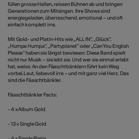
füllen grosse Hallen, reissen Bühnen ab und bringen
Generationen zum Mitsingen. Ihre Shows sind
energiegeladen, überraschend, emotional – und oft
einfach komplett irre.
Mit Gold- und Platin-Hits wie „ALL IN“, „Glück“,
„Humpa Humpa“, „Partyplanet” oder „Can You English
Please“ haben sie längst bewiesen: Diese Band spielt
nicht nur Musik – sie lebt sie. Und wer sie einmal erlebt
hat, weiss: An den Fäaschtbänklern führt kein Weg
vorbei.Laut, liebevoll irre – und mit ganz viel Herz. Das
sind die Fäaschtbänkler.
Fäaschtbänkler Facts:
- 4 x Album Gold
- 13 x Single Gold
- 4 x Single Platin