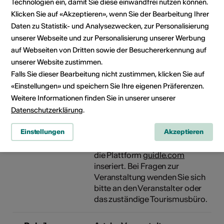
Eventinformationen
Technologien ein, damit Sie diese einwandfrei nutzen können.
Klicken Sie auf «Akzeptieren», wenn Sie der Bearbeitung Ihrer
Daten zu Statistik- und Analysezwecken, zur Personalisierung
Lokalität
Simplonhalle
unserer Webseite und zur Personalisierung unserer Werbung
Rhonesandstrasse 18 A
auf Webseiten von Dritten sowie der Besuchererkennung auf
3900 Brig
unserer Website zustimmen.
Falls Sie dieser Bearbeitung nicht zustimmen, klicken Sie auf
Veranstalter
act entertainment ag
«Einstellungen» und speichern Sie Ihre eigenen Präferenzen.
Paulusgasse 16
Weitere Informationen finden Sie in unserer unserer
4011 Basel
Datenschutzerklärung
.
act@actentertainment.ch
Einstellungen
Akzeptieren
Diese Veranstaltung wurde über
die Plattform
guidle.com
inseriert. Bei Fragen zur
Veranstaltung wenden Sie sich
bitte an den Veranstalter oder
das zuständige Tourismusbüro.