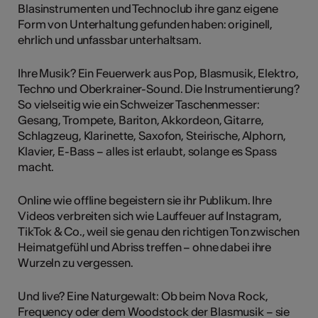
Blasinstrumenten und Technoclub ihre ganz eigene
Form von Unterhaltung gefunden haben: originell,
ehrlich und unfassbar unterhaltsam.
Ihre Musik? Ein Feuerwerk aus Pop, Blasmusik, Elektro,
Techno und Oberkrainer-Sound. Die Instrumentierung?
So vielseitig wie ein Schweizer Taschenmesser:
Gesang, Trompete, Bariton, Akkordeon, Gitarre,
Schlagzeug, Klarinette, Saxofon, Steirische, Alphorn,
Klavier, E-Bass – alles ist erlaubt, solange es Spass
macht.
Online wie offline begeistern sie ihr Publikum. Ihre
Videos verbreiten sich wie Lauffeuer auf Instagram,
TikTok & Co., weil sie genau den richtigen Ton zwischen
Heimatgefühl und Abriss treffen – ohne dabei ihre
Wurzeln zu vergessen.
Und live? Eine Naturgewalt: Ob beim Nova Rock,
Frequency oder dem Woodstock der Blasmusik – sie