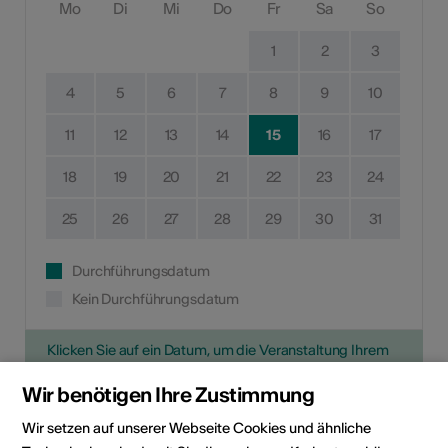
Mo
Di
Mi
Do
Fr
Sa
So
1
2
3
4
5
6
7
8
9
10
11
12
13
14
15
16
17
18
19
20
21
22
23
24
25
26
27
28
29
30
31
Durchführungsdatum
Kein Durchführungsdatum
Klicken Sie auf ein Datum, um die Veranstaltung Ihrem
persönlichen Kalender hinzuzufügen.
Wir benötigen Ihre Zustimmung
Wir setzen auf unserer Webseite Cookies und ähnliche