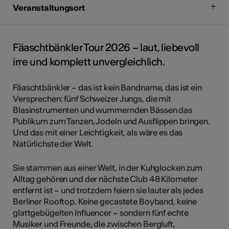
Veranstaltungsort
Fäaschtbänkler Tour 2026 – laut, liebevoll
irre und komplett unvergleichlich.
Fäaschtbänkler – das ist kein Bandname, das ist ein
Versprechen: fünf Schweizer Jungs, die mit
Blasinstrumenten und wummernden Bässen das
Publikum zum Tanzen, Jodeln und Ausflippen bringen.
Und das mit einer Leichtigkeit, als wäre es das
Natürlichste der Welt.
Sie stammen aus einer Welt, in der Kuhglocken zum
Alltag gehören und der nächste Club 48 Kilometer
entfernt ist – und trotzdem feiern sie lauter als jedes
Berliner Rooftop. Keine gecastete Boyband, keine
glattgebügelten Influencer – sondern fünf echte
Musiker und Freunde, die zwischen Bergluft,