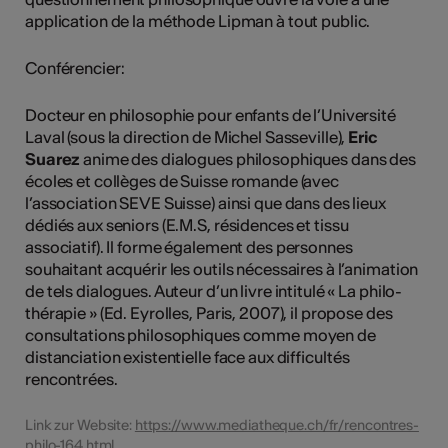
application de la méthode Lipman à tout public.
Conférencier:
Docteur en philosophie pour enfants de l’Université
Laval (sous la direction de Michel Sasseville),
Eric
Suarez
anime des dialogues philosophiques dans des
écoles et collèges de Suisse romande (avec
l’association SEVE Suisse) ainsi que dans des lieux
dédiés aux seniors (E.M.S, résidences et tissu
associatif). Il forme également des personnes
souhaitant acquérir les outils nécessaires à l’animation
de tels dialogues. Auteur d’un livre intitulé « La philo-
thérapie » (Ed. Eyrolles, Paris, 2007), il propose des
consultations philosophiques comme moyen de
distanciation existentielle face aux difficultés
rencontrées.
Link zur Website:
https://www.mediatheque.ch/fr/rencontres-
philo-164.html