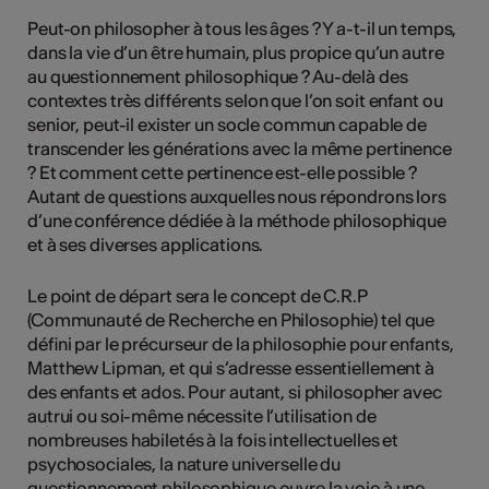
Peut-on philosopher à tous les âges ? Y a-t-il un temps,
dans la vie d’un être humain, plus propice qu’un autre
au questionnement philosophique ? Au-delà des
contextes très différents selon que l’on soit enfant ou
senior, peut-il exister un socle commun capable de
transcender les générations avec la même pertinence
? Et comment cette pertinence est-elle possible ?
Autant de questions auxquelles nous répondrons lors
d’une conférence dédiée à la méthode philosophique
et à ses diverses applications.
Le point de départ sera le concept de C.R.P
(Communauté de Recherche en Philosophie) tel que
défini par le précurseur de la philosophie pour enfants,
Matthew Lipman, et qui s’adresse essentiellement à
des enfants et ados. Pour autant, si philosopher avec
autrui ou soi-même nécessite l’utilisation de
nombreuses habiletés à la fois intellectuelles et
psychosociales, la nature universelle du
questionnement philosophique ouvre la voie à une