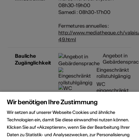
08h30-19h00
Samedi : 08h30-17h00
Fermetures annuelles :
http://www.mediatheque.ch/valais
49.html
Angebot in
Bauliche
Gebärdensprac
Zugänglichkeit
Eingeschränkt
rollstuhlgängig
WC
eingeschränkt
rollstuhlgängig
Wir benötigen Ihre Zustimmung
Parkplatz
eingeschränkt
Wir setzen auf unserer Webseite Cookies und ähnliche
rollstuhlgängig
Technologien ein, damit Sie diese einwandfrei nutzen können.
Details zur baulichen
Klicken Sie auf «Akzeptieren», wenn Sie der Bearbeitung Ihrer
Zugänglichkeit
Daten zu Statistik- und Analysezwecken, zur Personalisierung