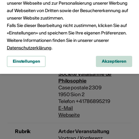
unserer Webseite und zur Personalisierung unserer Werbung
Veranstalter
Médiathèque Valais - Sion
auf Webseiten von Dritten sowie der Besuchererkennung auf
Rue de Lausanne 45
unserer Website zustimmen.
1950 Sion
Falls Sie dieser Bearbeitung nicht zustimmen, klicken Sie auf
Telefon +41 (0)27 606 45 50
«Einstellungen» und speichern Sie Ihre eigenen Präferenzen.
E-Mail
Weitere Informationen finden Sie in unserer unserer
Webseite
Datenschutzerklärung
.
Einstellungen
Akzeptieren
Société Valaisanne de
Philosophie
Case postale 2309
1950 Sion 2
Telefon +41786895219
E-Mail
Webseite
Rubrik
Art der Veranstaltung
Vortrag / Konferenz