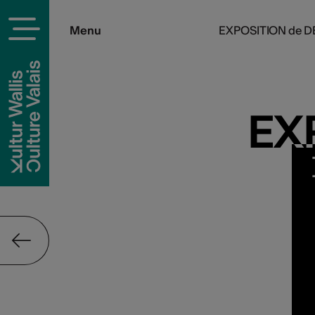
Menu
EXPOSITION de D
EX
EX