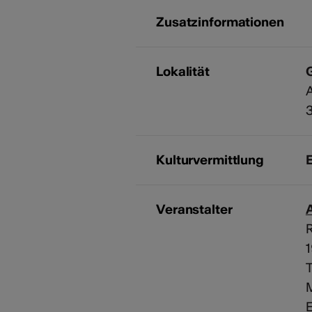
Zusatzinformationen
Lokalität
G
3
Kulturvermittlung
Veranstalter
A
M
E