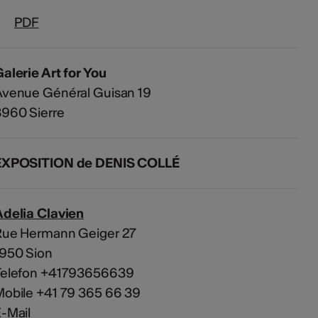
PDF
alerie Art for You
Avenue Général Guisan 19
960 Sierre
EXPOSITION de DENIS COLLÉ
delia Clavien
Rue Hermann Geiger 27
1950 Sion
Telefon +41793656639
obile +41 79 365 66 39
-Mail