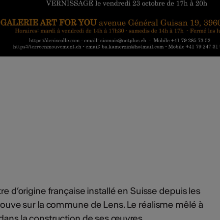
re d’origine française installé en Suisse depuis les
 trouve sur la commune de Lens. Le réalisme mêlé à
 dans la construction de ses œuvres.