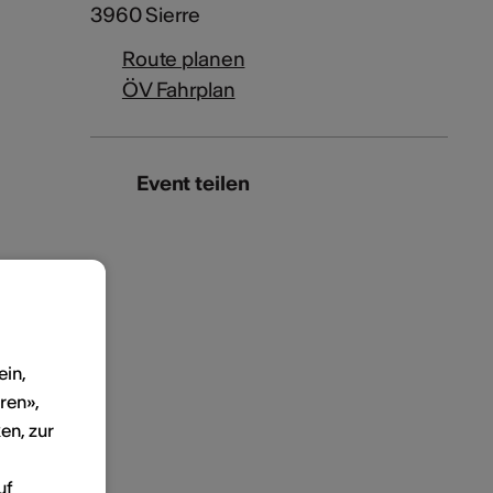
3960 Sierre
Route planen
ÖV Fahrplan
Event teilen
ein,
ren»,
en, zur
uf