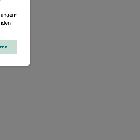
llungen»
inden
eren