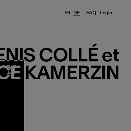
FR
DE
FAQ
Login
NIS COLLÉ et
NIS COLLÉ et
CE KAMERZIN
CE KAMERZIN