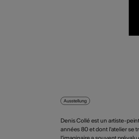
Ausstellung
Denis Collé est un artiste-peint
années 80 et dont l'atelier se
l’imaginaire a souvent prévalu