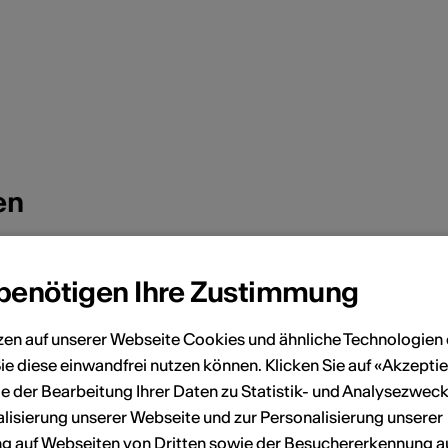
en
November 2026
 benötigen Ihre Zustimmung
Sa
So
Mo
Di
Mi
Do
Fr
Sa
So
zen auf unserer Webseite Cookies und ähnliche Technologien 
ie diese einwandfrei nutzen können. Klicken Sie auf «Akzeptie
3
4
1
e der Bearbeitung Ihrer Daten zu Statistik- und Analysezweck
10
11
2
3
4
5
6
7
8
lisierung unserer Webseite und zur Personalisierung unserer
 auf Webseiten von Dritten sowie der Besuchererkennung a