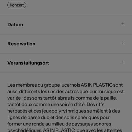
Konzert
Datum
Reservation
Veranstaltungsort
Les membres du groupe lucernois AS IN PLASTIC sont
aussi différents les uns des autres que leur musique est
variée : des sons tantôt abrasifs comme de la paille,
tantôt doux comme une soirée d’été. Des riffs
herbacés et des jeux polyrythmiques se mêlent à des
lignes de basse dub et des sons sphériques pour
former une ronde au milieu de paysages sonores
psychédéliques. AS IN PLASTIC joue avec les attentes