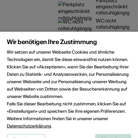
Parkplatz
eingeschränkt
rollstuhlgängig
WC nicht
rollstuhlgängig
Details zur baulichen
Wir benötigen Ihre Zustimmung
Zugänglichkeit
Wir setzen auf unserer Webseite Cookies und ähnliche
Veranstalter
Ferme-Asile
Technologien ein, damit Sie diese einwandfrei nutzen können.
Allée de la Ferme-Asile 1
Klicken Sie auf «Akzeptieren», wenn Sie der Bearbeitung Ihrer
1950 Sion
Daten zu Statistik- und Analysezwecken, zur Personalisierung
Telefon 027/203.21.11
unserer Webseite und zur Personalisierung unserer Werbung
Reservationen 027/203.21.11
auf Webseiten von Dritten sowie der Besuchererkennung auf
E-Mail
unserer Website zustimmen.
Webseite
Falls Sie dieser Bearbeitung nicht zustimmen, klicken Sie auf
«Einstellungen» und speichern Sie Ihre eigenen Präferenzen.
Weitere Informationen finden Sie in unserer unserer
Rubrik
Art der Veranstaltung
Datenschutzerklärung
.
Konzert