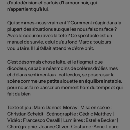
d'autodérision et parfois d'humour noir, qui
n'appartient qu'à lui.
Qui sommes-nous vraiment ? Comment réagir dans la
plupart des situations auxquelles nous faisons face ?
Avec le coeur ou avec la tête ? Ce spectacle est un
manuel de survie, celui qu'au fond Marc a toujours
voulu faire. Il lui fallait attendre d'être prêt.
C'est désormais chose faite, et le flegmatique
dicodeur, capable néanmoins de colères drôlissimes
et d'élans sentimentaux inattendus, se posera sur la
scène comme une petite alouette en équilibre instable,
pour nous faire passer un moment hors du temps et qui
fait du bien.
Texte et jeu : Marc Donnet-Monay | Mise en scène :
Christian Scheidt | Scénographie : Cédric Matthey |
Vidéo : Francesco Cesalli | Lumières : Estelle Becker |
Chorégraphie : Jeanne Oliver | Costume : Anne-Laure