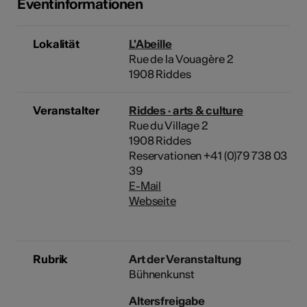
Eventinformationen
Lokalität
L'Abeille
Rue de la Vouagère 2
1908 Riddes
Veranstalter
Riddes · arts & culture
Rue du Village 2
1908 Riddes
Reservationen +41 (0)79 738 03
39
E-Mail
Webseite
Rubrik
Art der Veranstaltung
Bühnenkunst
Altersfreigabe