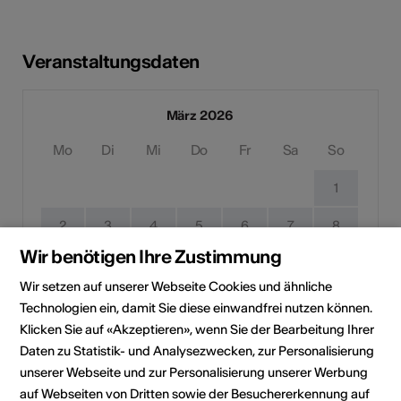
Veranstaltungsdaten
März 2026
Mo
Di
Mi
Do
Fr
Sa
So
1
2
3
4
5
6
7
8
Wir benötigen Ihre Zustimmung
9
10
11
12
13
14
15
Wir setzen auf unserer Webseite Cookies und ähnliche
16
17
18
19
20
21
22
Technologien ein, damit Sie diese einwandfrei nutzen können.
Klicken Sie auf «Akzeptieren», wenn Sie der Bearbeitung Ihrer
23
24
25
26
27
28
29
Daten zu Statistik- und Analysezwecken, zur Personalisierung
unserer Webseite und zur Personalisierung unserer Werbung
30
31
auf Webseiten von Dritten sowie der Besuchererkennung auf