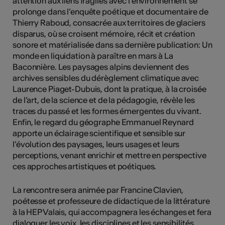
attention aux liens fragiles avec l’environnement se
prolonge dans l’enquête poétique et documentaire de
Thierry Raboud, consacrée aux territoires de glaciers
disparus, où se croisent mémoire, récit et création
sonore et matérialisée dans sa dernière publication: Un
monde en liquidation à paraître en mars à La
Baconnière. Les paysages alpins deviennent des
archives sensibles du dérèglement climatique avec
Laurence Piaget-Dubuis, dont la pratique, à la croisée
de l’art, de la science et de la pédagogie, révèle les
traces du passé et les formes émergentes du vivant.
Enfin, le regard du géographe Emmanuel Reynard
apporte un éclairage scientifique et sensible sur
l’évolution des paysages, leurs usages et leurs
perceptions, venant enrichir et mettre en perspective
ces approches artistiques et poétiques.
La rencontre sera animée par Francine Clavien,
poétesse et professeure de didactique de la littérature
à la HEP Valais, qui accompagnera les échanges et fera
dialoguer les voix, les disciplines et les sensibilités.