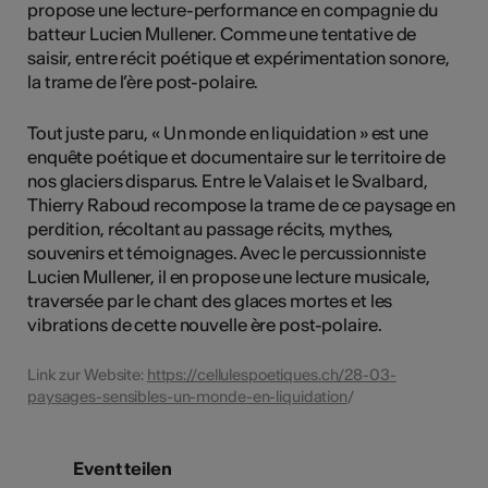
propose une lecture-performance en compagnie du
batteur Lucien Mullener. Comme une tentative de
saisir, entre récit poétique et expérimentation sonore,
la trame de l’ère post-polaire.
Tout juste paru, « Un monde en liquidation » est une
enquête poétique et documentaire sur le territoire de
nos glaciers disparus. Entre le Valais et le Svalbard,
Thierry Raboud recompose la trame de ce paysage en
perdition, récoltant au passage récits, mythes,
souvenirs et témoignages. Avec le percussionniste
Lucien Mullener, il en propose une lecture musicale,
traversée par le chant des glaces mortes et les
vibrations de cette nouvelle ère post-polaire.
Link zur Website:
https://cellulespoetiques.ch/28-03-
paysages-sensibles-un-monde-en-liquidation
/
Event teilen