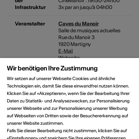
der
CinéManoir : 19h30-24h00
Infrastruktur
3x par an jusqu'à 04h00
Veranstalter
Caves du Manoir
Salle de musiques actuelles
Rue du Manoir 3
1920 Martigny
E-Mail
Webseite
Wir benötigen Ihre Zustimmung
Wir setzen auf unserer Webseite Cookies und ähnliche
Rubrik
Art der Veranstaltung
Technologien ein, damit Sie diese einwandfrei nutzen können.
Konzert
Klicken Sie auf «Akzeptieren», wenn Sie der Bearbeitung Ihrer
Daten zu Statistik- und Analysezwecken, zur Personalisierung
unserer Webseite und zur Personalisierung unserer Werbung
auf Webseiten von Dritten sowie der Besuchererkennung auf
Veranstaltungsort
unserer Website zustimmen.
Falls Sie dieser Bearbeitung nicht zustimmen, klicken Sie auf
«Einstellungen» und speichern Sie Ihre eigenen Präferenzen.