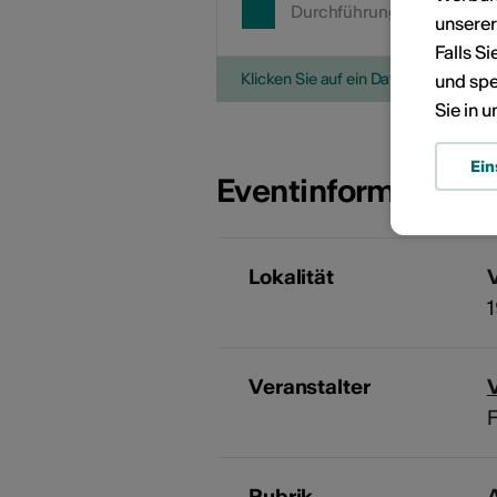
Durchführungsdatum
unsere
Falls S
Klicken Sie auf ein Datum, um die V
und spe
Sie in 
Ein
Eventinformatione
Lokalität
V
Veranstalter
V
F
Rubrik
A