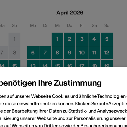
April 2026
Sa
So
Mo
Di
Mi
Do
Fr
Sa
So
1
1
2
3
4
5
7
8
6
7
8
9
10
11
12
14
15
13
14
15
16
17
18
19
21
22
20
21
22
23
24
25
26
 benötigen Ihre Zustimmung
28
29
27
28
29
30
zen auf unserer Webseite Cookies und ähnliche Technologien 
ie diese einwandfrei nutzen können. Klicken Sie auf «Akzeptie
e der Bearbeitung Ihrer Daten zu Statistik- und Analysezweck
lisierung unserer Webseite und zur Personalisierung unserer
 auf Webseiten von Dritten sowie der Besuchererkennung a