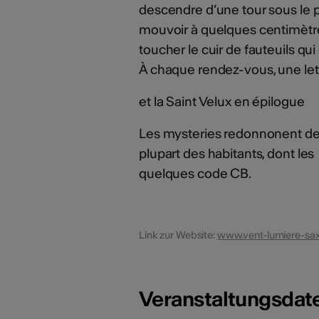
descendre d’une tour sous le p
mouvoir à quelques centimètres
toucher le cuir de fauteuils qu
À chaque rendez-vous, une le
et la Saint Velux en épilogue
Les mysteries redonnonent de l
plupart des habitants, dont l
quelques code CB.
Link zur Website:
www.vent-lumiere-sa
Veranstaltungsdat