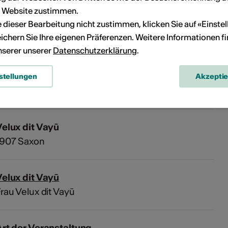
Kein Durchführungsdatum
r Website zustimmen.
ie dieser Bearbeitung nicht zustimmen, klicken Sie auf «Einste
eranstaltung Ihrem persönlichen Kalender hinzuzufügen.
ichern Sie Ihre eigenen Präferenzen. Weitere Informationen f
unserer unserer
Datenschutzerklärung
.
stellungen
Akzepti
n
elux dit Vayū
1907 Saxon
elux dit Vayū
rau Velux dit Vayū
rt der Veranstaltung