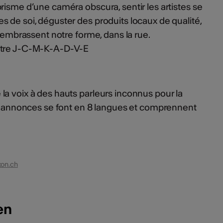
risme d’une caméra obscura, sentir les artistes se
 de soi, déguster des produits locaux de qualité,
i embrassent notre forme, dans la rue.
ttre J-C-M-K-A-D-V-E
a voix à des hauts parleurs inconnus pour la
es annonces se font en 8 langues et comprennent
xon.ch
en