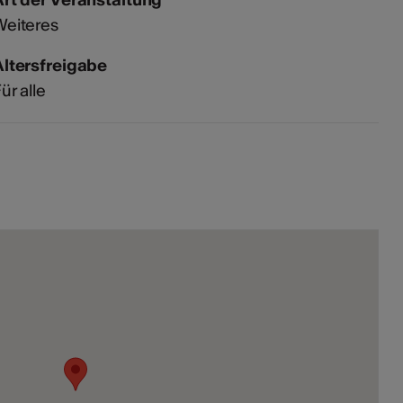
Weiteres
Altersfreigabe
ür alle