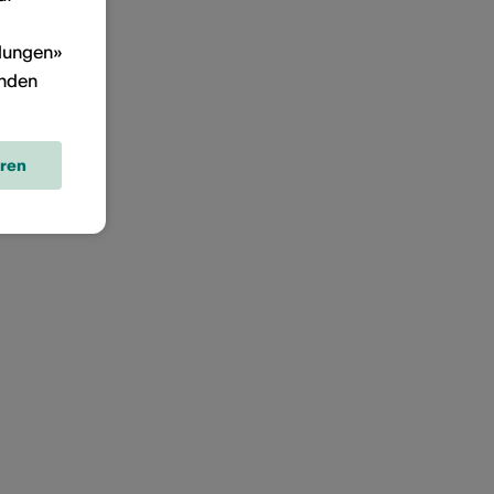
llungen»
inden
eren