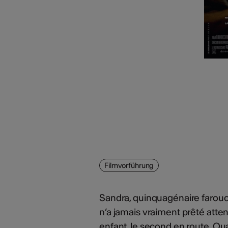
Filmvorführung
Sandra, quinquagénaire farouc
n’a jamais vraiment prêté atte
enfant, le second en route. Q