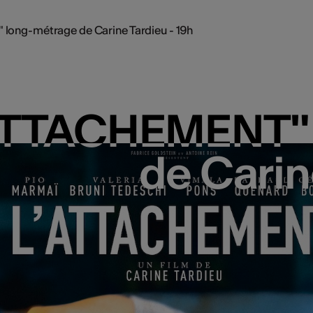
ong-métrage de Carine Tardieu - 19h
ATTACHEMENT" 
ATTACHEMENT" 
de Carin
de Carin