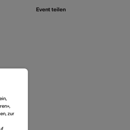
Event teilen
ein,
ren»,
en, zur
uf