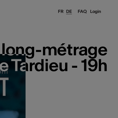
FR
DE
FAQ
Login
long-métrage
long-métrage
e Tardieu - 19h
e Tardieu - 19h