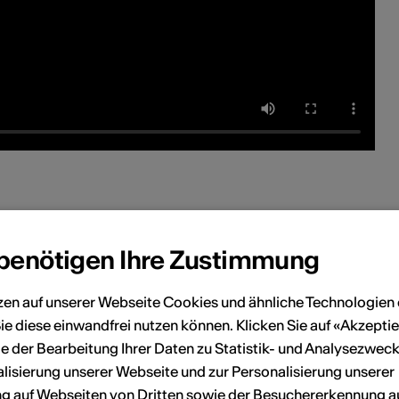
en
 benötigen Ihre Zustimmung
Juli 2026
zen auf unserer Webseite Cookies und ähnliche Technologien 
ie diese einwandfrei nutzen können. Klicken Sie auf «Akzeptie
Sa
So
Mo
Di
Mi
Do
Fr
Sa
So
e der Bearbeitung Ihrer Daten zu Statistik- und Analysezweck
6
7
1
2
3
4
5
lisierung unserer Webseite und zur Personalisierung unserer
 auf Webseiten von Dritten sowie der Besuchererkennung a