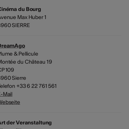
Cinéma du Bourg
Avenue Max Huber 1
3960 SIERRE
DreamAgo
lume & Pellicule
Montée du Château 19
CP 109
960 Sierre
elefon +33 6 22 761 561
-Mail
Webseite
rt der Veranstaltung