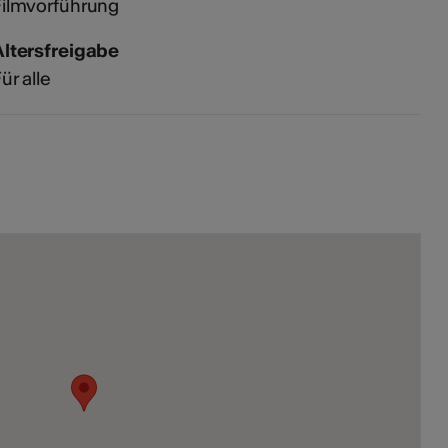
Filmvorführung
Altersfreigabe
ür alle