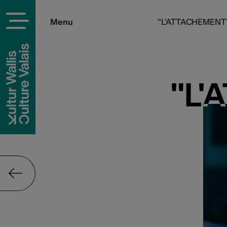
Menu
"L'ATTACHEMENT" l
"L'
"L'