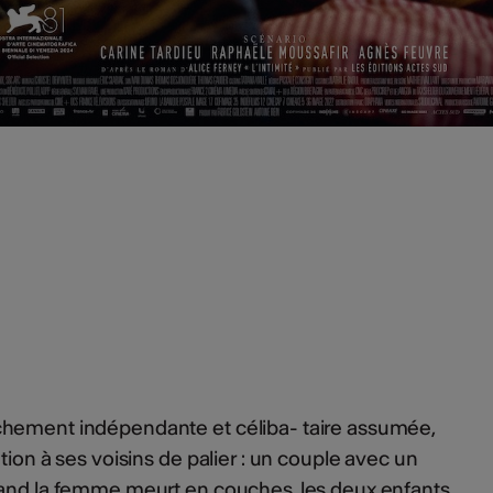
hement indépendante et céliba- taire assumée,
ntion à ses voisins de palier : un couple avec un
uand la femme meurt en couches, les deux enfants