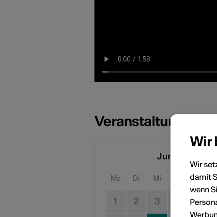
Veranstaltungsdat
Wir
Juni 2026
Wir set
damit S
Mo
Di
Mi
Do
Fr
wenn Si
1
2
3
4
5
Persona
Werbung