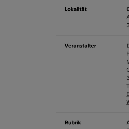
Lokalität
Veranstalter
P
3
T
E
Rubrik
A