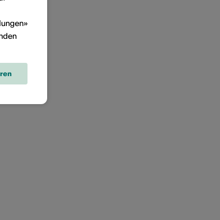
llungen»
inden
eren