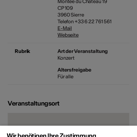
Montée du Château 19
CP 109
3960 Sierre
Telefon +33 6 22 761 561
E-Mail
Webseite
Rubrik
Art der Veranstaltung
Konzert
Altersfreigabe
Für alle
Veranstaltungsort
Wir benötigen Ihre Zustimmung