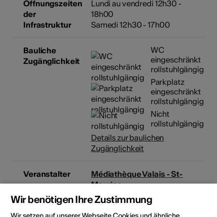
Öffnungszeiten
Lundi au vendredi 12h30 -
der
18h00
Infrastruktur
Samedi 12h30 - 17h00
WC
Bauliche
eingeschränkt
Zugänglichkeit
rollstuhlgängig
Parkplatz
eingeschränkt
rollstuhlgängig
Nicht
rollstuhlgängig
Details zur baulichen
Zugänglichkeit
Veranstalter
Médiathèque Valais - St-
Maurice
Avenue du Simplon 6
Wir benötigen Ihre Zustimmung
1890 St-Maurice
Wir setzen auf unserer Webseite Cookies und ähnliche
Telefon +41 (0)27 607 15 80