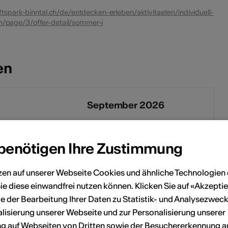
tspark-binntal.ch/de/entdecken-erleben/aktivitaeten/individuell-
/page/3/offer-detail/sommer-i
en
September 2026
Sa
So
Mo
Di
Mi
Do
Fr
Sa
So
 benötigen Ihre Zustimmung
1
2
1
2
3
4
5
6
zen auf unserer Webseite Cookies und ähnliche Technologien 
8
9
7
8
9
10
11
12
13
ie diese einwandfrei nutzen können. Klicken Sie auf «Akzeptie
e der Bearbeitung Ihrer Daten zu Statistik- und Analysezweck
15
16
14
15
16
17
18
19
20
lisierung unserer Webseite und zur Personalisierung unserer
22
23
21
22
23
24
25
26
27
 auf Webseiten von Dritten sowie der Besuchererkennung a