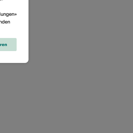
llungen»
inden
eren