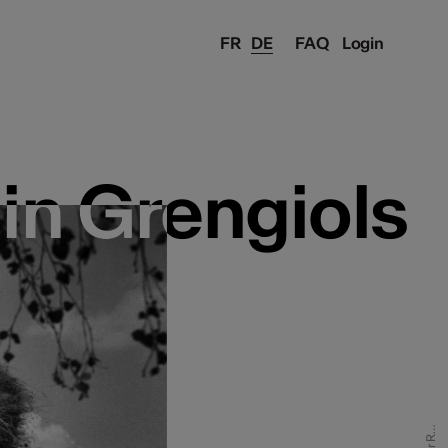
FR
DE
FAQ
Login
n Grengiols
n Grengiols
C
o
i