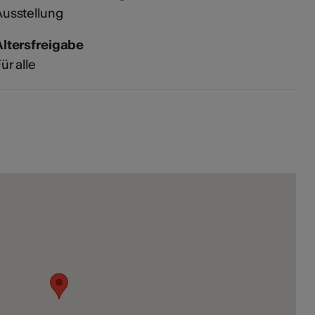
usstellung
Altersfreigabe
ür alle