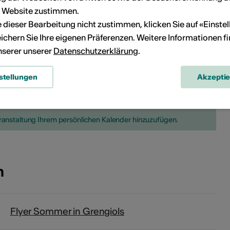
r Website zustimmen.
29
30
28
29
30
ie dieser Bearbeitung nicht zustimmen, klicken Sie auf «Einste
ichern Sie Ihre eigenen Präferenzen. Weitere Informationen f
unserer unserer
Datenschutzerklärung
.
stellungen
Akzepti
Kein Durchführungsdatum
eranstaltung Ihrem persönlichen Kalender hinzuzufügen.
n
Flyer Sommer in Grengiols