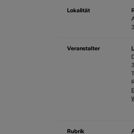
Lokalität
A
Veranstalter
D
T
R
E
Rubrik
A