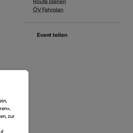
Route planen
ÖV Fahrplan
Event teilen
ein,
ren»,
en, zur
uf