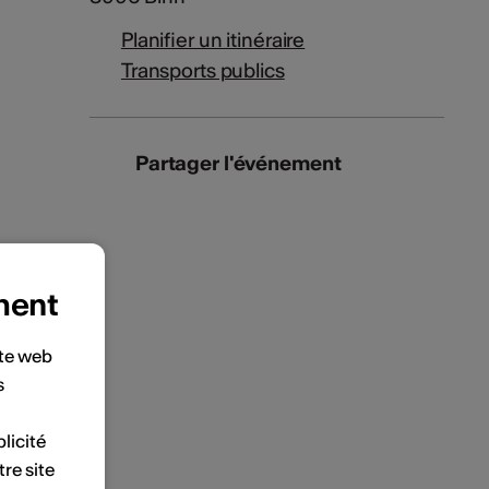
Planifier un itinéraire
Transports publics
Partager l'événement
ment
ite web
s
licité
tre site