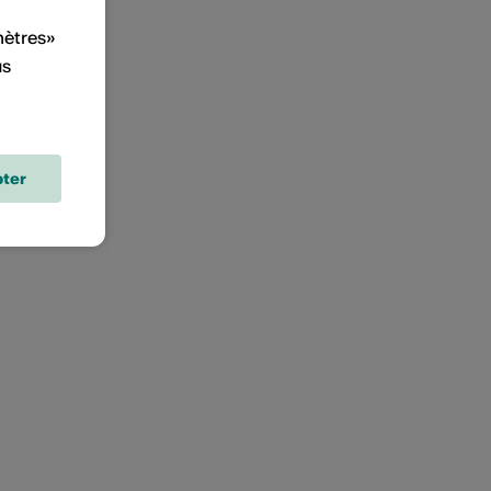
mètres»
us
ter