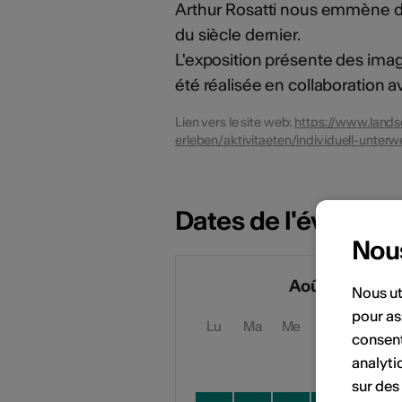
Arthur Rosatti nous emmène d
du siècle dernier.
L'exposition présente des imag
été réalisée en collaboration a
Lien vers le site web:
https://www.lands
erleben/aktivitaeten/individuell-unte
Dates de l'événem
Nou
Août 2026
Nous ut
pour as
Lu
Ma
Me
Je
Ve
consent
analyti
sur des