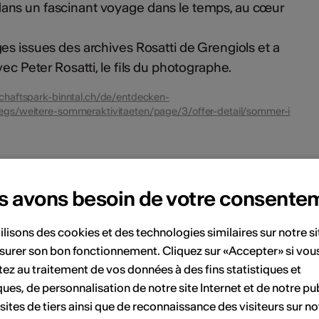
ans un fascinant voyage dans le temps, au cœur
es issues des archives Rosatti de Grengiols et a
vec Peter Rosatti, le fils du photographe.
chaftspark-binntal.ch/de/entdecken-
rwegs/weitere-sommeraktivitaeten/page/3/offer-detail/sommer-i
ent
s avons besoin de votre consente
Septembre 2026
ilisons des cookies et des technologies similaires sur notre s
surer son bon fonctionnement. Cliquez sur «Accepter» si vou
Sa
Di
Lu
Ma
Me
Je
Ve
Sa
Di
ez au traitement de vos données à des fins statistiques et
ques, de personnalisation de notre site Internet et de notre pub
1
2
1
2
3
4
5
6
 sites de tiers ainsi que de reconnaissance des visiteurs sur no