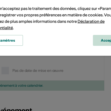
8
9
7
8
9
10
11
12
13
 n’acceptez pas le traitement des données, cliquez sur «Para
15
16
14
15
16
17
18
19
20
registrer vos propres préférences en matière de cookies. Vo
ez de plus amples informations dans notre
Déclaration de
22
23
21
22
23
24
25
26
27
ntialité
.
29
30
28
29
30
ramètres
Accep
Pas de date de mise en œuvre
vénement à votre calendrier.
'événement