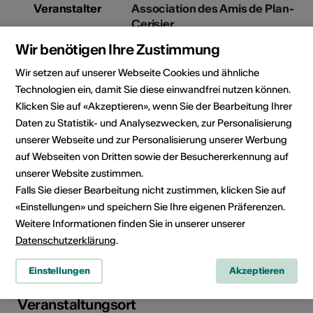
Veranstalter
Association des Amis de Plan-
Cerisier
Plan-Cerisier 32
Wir benötigen Ihre Zustimmung
1921 Martigny-Croix
contact@plancerisier.ch
Wir setzen auf unserer Webseite Cookies und ähnliche
Technologien ein, damit Sie diese einwandfrei nutzen können.
Klicken Sie auf «Akzeptieren», wenn Sie der Bearbeitung Ihrer
Diese Veranstaltung wurde über
Daten zu Statistik- und Analysezwecken, zur Personalisierung
die Plattform
guidle.com
unserer Webseite und zur Personalisierung unserer Werbung
inseriert. Bei Fragen zur
auf Webseiten von Dritten sowie der Besuchererkennung auf
Veranstaltung wenden Sie sich
unserer Website zustimmen.
bitte an den Veranstalter oder
das zuständige Tourismusbüro.
Falls Sie dieser Bearbeitung nicht zustimmen, klicken Sie auf
«Einstellungen» und speichern Sie Ihre eigenen Präferenzen.
Weitere Informationen finden Sie in unserer unserer
Rubrik
Art der Veranstaltung
Datenschutzerklärung
.
Konzert
Einstellungen
Akzeptieren
Veranstaltungsort