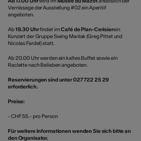
Ab 17.00 Uhr
wird im
Musée du Mazot
anlässlich der
Vernissage der Ausstellung #02 ein Aperitif
angeboten.
Ab
19.30 Uhr
findet im
Café de Plan-Cerisier
ein
Konzert der Gruppe Swing Manlak (Greg Pittet und
Nicolas Fardel) statt.
Ab 20.00 Uhr werden ein kaltes Buffet sowie ein
Raclette nach Belieben angeboten.
Reservierungen sind unter 027 722 25 29
erforderlich.
Preise:
- CHF 55.- pro Person
Für weitere Informationen wenden Sie sich bitte an
den Organisator.