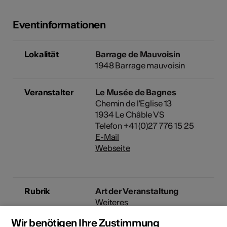
Eventinformationen
Lokalität
Barrage de Mauvoisin
1948 Barrage mauvoisin
Veranstalter
Le Musée de Bagnes
Chemin de l'Eglise 13
1934 Le Châble VS
Telefon +41 (0)27 776 15 25
E-Mail
Webseite
Rubrik
Art der Veranstaltung
Weiteres
Wir benötigen Ihre Zustimmung
Altersfreigabe