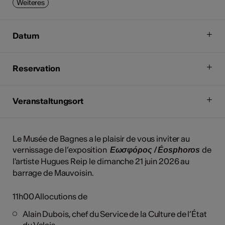
Weiteres
Datum
Reservation
Veranstaltungsort
Le Musée de Bagnes a le plaisir de vous inviter au
vernissage de l’exposition
de
Εωσφόρος / Éosphoros
l'artiste Hugues Reip
le dimanche 21 juin 2026 au
barrage de Mauvoisin.
11h00 Allocutions de
Alain Dubois, chef du Service de la Culture de l’État
du Valais