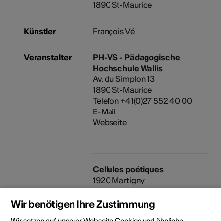
1890 St-Maurice
Künstler
François Vé
Veranstalter
PH-VS - Pädagogische
Hochschule Wallis
Av. du Simplon 13
1890 St-Maurice
Telefon +41(0)27 552 40 00
E-Mail
Webseite
Cellules poétiques
1920 Martigny
1920 Martigny
E-Mail
Wir benötigen Ihre Zustimmung
Webseite
Wir setzen auf unserer Webseite Cookies und ähnliche