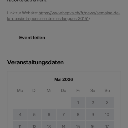
Link zur Website:
https://www.hepvs.ch/fr/news/semaine-de-
la-poesie-la-poesie-entre-les-langues-20151
/
Event teilen
Veranstaltungsdaten
Mai 2026
Mo
Di
Mi
Do
Fr
Sa
So
1
2
3
4
5
6
7
8
9
10
11
12
13
14
15
16
17