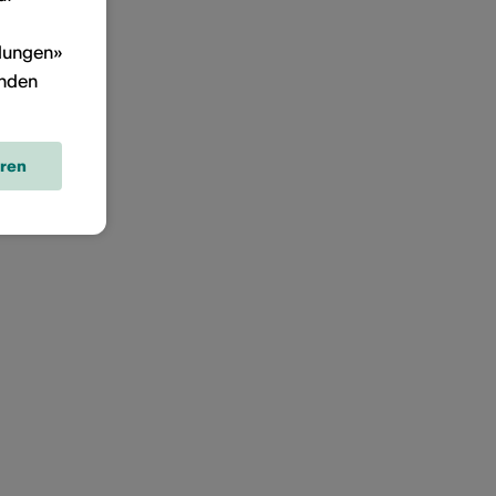
llungen»
inden
eren