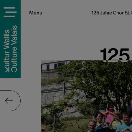
Menu
125 Jahre Chor St.
125
125