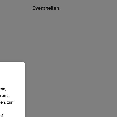
Event teilen
ein,
ren»,
en, zur
uf