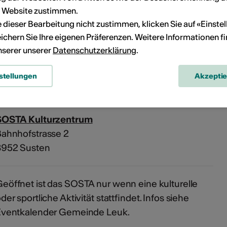
r Website zustimmen.
ie dieser Bearbeitung nicht zustimmen, klicken Sie auf «Einste
eranstaltung Ihrem persönlichen Kalender hinzuzufügen.
ichern Sie Ihre eigenen Präferenzen. Weitere Informationen f
unserer unserer
Datenschutzerklärung
.
n
stellungen
Akzepti
SOSTA Kulturzentrum
ahnhofstrasse 2
3952 Susten
eöffnet ist das SOSTA nur wenn eine kulturelle
der sportliche Aktivität stattfindet. Infos siehe
Eventkalender Gemeinde Leuk.