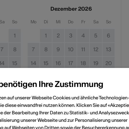
Dezember 2026
Sa
So
Mo
Di
Mi
Do
Fr
Sa
So
1
1
2
3
4
5
6
7
8
7
8
9
10
11
12
13
14
15
14
15
16
17
18
19
20
21
22
21
22
23
24
25
26
27
 benötigen Ihre Zustimmung
28
29
28
29
30
31
zen auf unserer Webseite Cookies und ähnliche Technologien 
ie diese einwandfrei nutzen können. Klicken Sie auf «Akzeptie
e der Bearbeitung Ihrer Daten zu Statistik- und Analysezweck
lisierung unserer Webseite und zur Personalisierung unserer
 auf Webseiten von Dritten sowie der Besuchererkennung a
Kein Durchführungsdatum