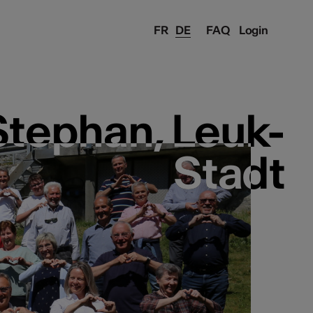
FR
DE
FAQ
Login
Stephan, Leuk-
Stephan, Leuk-
Stadt
Stadt