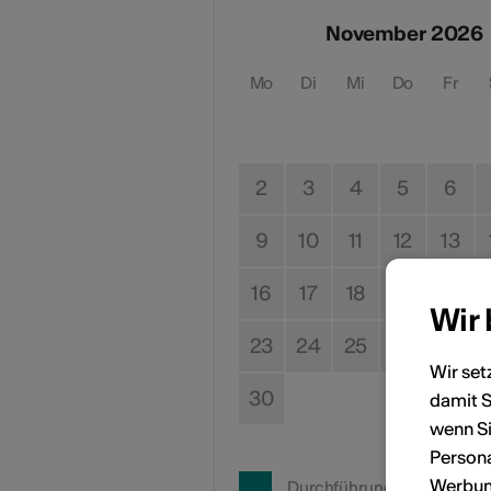
November 2026
Mo
Di
Mi
Do
Fr
2
3
4
5
6
9
10
11
12
13
16
17
18
19
20
Wir
23
24
25
26
27
Wir set
30
damit S
wenn Si
Persona
Werbung
Durchführungsdatum