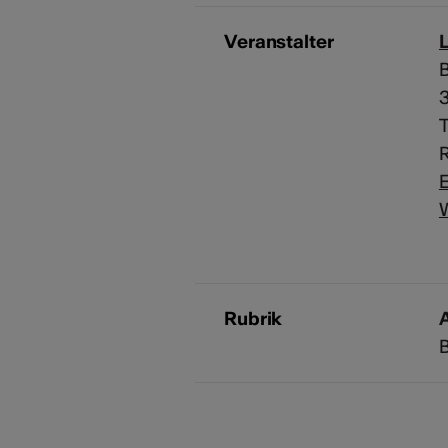
Veranstalter
B
T
R
E
Rubrik
A