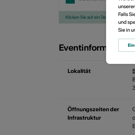
unsere
Falls S
Klicken Sie auf ein Datum, um die V
und spe
Sie in 
Eventinformatione
Ein
Lokalität
B
Öffnungszeiten der
G
Infrastruktur
o