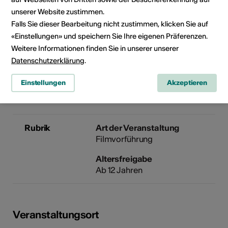
unserer Website zustimmen.
Walliser Suonen Museum
Falls Sie dieser Bearbeitung nicht zustimmen, klicken Sie auf
Maison Peinte
«Einstellungen» und speichern Sie Ihre eigenen Präferenzen.
Rue du Pissieu 1
Weitere Informationen finden Sie in unserer unserer
1966 Ayent
Datenschutzerklärung
.
Telefon +41 (0)27 398 41 47
E-Mail
Einstellungen
Akzeptieren
Webseite
Rubrik
Art der Veranstaltung
Filmvorführung
Altersfreigabe
Ab 12 Jahren
Veranstaltungsort