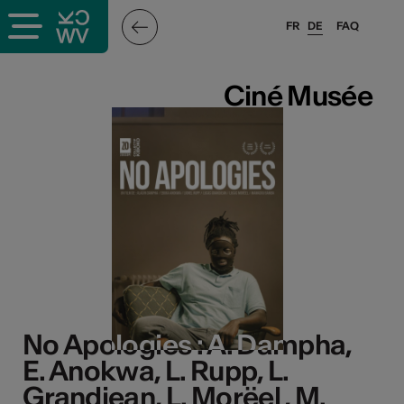
FR
DE
FAQ
Ciné Musée
Ciné Musée
No Apologies : A. Dampha,
No Apologies : A. Dampha,
E. Anokwa, L. Rupp, L.
E. Anokwa, L. Rupp, L.
Grandjean, L. Morëel , M.
Grandjean, L. Morëel , M.