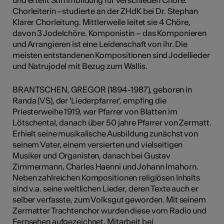
und erteilt Stimmbildung für verschieden Chöre.
Chorleiterin –studierte an der ZHdK bei Dr. Stephan
Klarer Chorleitung. Mittlerweile leitet sie 4 Chöre,
davon 3 Jodelchöre. Komponistin – das Komponieren
und Arrangieren ist eine Leidenschaft von ihr. Die
meisten entstandenen Kompositionen sind Jodellieder
und Natrujodel mit Bezug zum Wallis.
BRANTSCHEN, GREGOR (1894-1987), geboren in
Randa (VS), der 'Liederpfarrer', empfing die
Priesterweihe 1919, war Pfarrer von Blatten im
Lötschental, danach über 50 jahre Pfarrer von Zermatt.
Erhielt seine musikalische Ausbildung zunächst von
seinem Vater, einem versierten und vielseitigen
Musiker und Organisten, danach bei Gustav
Zimmermann, Charles Haenni und Johann Imahorn.
Neben zahlreichen Kompositionen religiösen Inhalts
sind v.a. seine weltlichen Lieder, deren Texte auch er
selber verfasste, zum Volksgut geworden. Mit seinem
Zermatter Trachtenchor wurden diese vom Radio und
Fernsehen aufgezeichnet. Mitarbeit bei