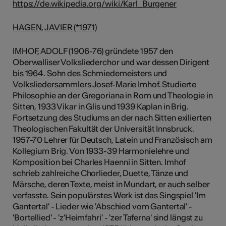
https://de.wikipedia.org/wiki/Karl_Burgener
HAGEN, JAVIER (*1971)
IMHOF, ADOLF (1906-76) gründete 1957 den
Oberwalliser Volksliederchor und war dessen Dirigent
bis 1964. Sohn des Schmiedemeisters und
Volksliedersammlers Josef-Marie Imhof. Studierte
Philosophie an der Gregoriana in Rom und Theologie in
Sitten, 1933 Vikar in Glis und 1939 Kaplan in Brig.
Fortsetzung des Studiums an der nach Sitten exilierten
Theologischen Fakultät der Universität Innsbruck.
1957-70 Lehrer für Deutsch, Latein und Französisch am
Kollegium Brig. Von 1933-39 Harmonielehre und
Komposition bei Charles Haenni in Sitten. Imhof
schrieb zahlreiche Chorlieder, Duette, Tänze und
Märsche, deren Texte, meist in Mundart, er auch selber
verfasste. Sein populärstes Werk ist das Singspiel 'Im
Gantertal' - Lieder wie 'Abschied vom Gantertal' -
'Bortellied' - 'z'Heimfahri' - 'zer Taferna' sind längst zu