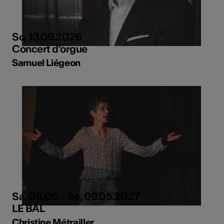
So, 13.09.2026
Concert d’orgue
Samuel Liégeon
Sa, 08.05. - So, 09.05.2027
LE BAL
Christine Métrailler