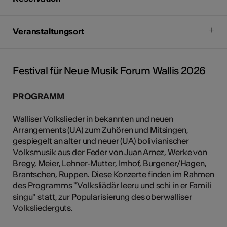
Veranstaltungsort
Festival für Neue Musik Forum Wallis 2026
P
ROGRAMM
Walliser Volkslieder in bekannten und neuen
Arrangements (UA) zum Zuhören und Mitsingen,
gespiegelt an alter und neuer (UA) bolivianischer
Volksmusik aus der Feder von Juan Arnez, Werke von
Bregy, Meier, Lehner-Mutter, Imhof, Burgener/Hagen,
Brantschen, Ruppen. Diese Konzerte finden im Rahmen
des Programms "Volksliädär leeru und schi in er Famili
singu" statt, zur Popularisierung des oberwalliser
Volksliederguts.