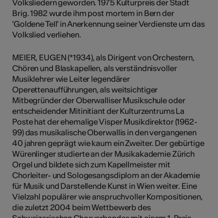
Volksliedern geworden. 1975 Kulturpreis der Stadt
Brig. 1982 wurde ihm post mortem in Bern der
'Goldene Tell' in Anerkennung seiner Verdienste um das
Volkslied verliehen.
MEIER, EUGEN (*1934), als Dirigent von Orchestern,
Chören und Blaskapellen, als verständnisvoller
Musiklehrer wie Leiter legendärer
Operettenaufführungen, als weitsichtiger
Mitbegründer der Oberwalliser Musikschule oder
entscheidender Mitinitiant der Kulturzentrums La
Poste hat der ehemalige Visper Musikdirektor (1962-
99) das musikalische Oberwallis in den vergangenen
40 jahren geprägt wie kaum ein Zweiter. Der gebürtige
Würenlinger studierte an der Musikakademie Zürich
Orgel und bildete sich zum Kapellmeister mit
Chorleiter- und Sologesangsdiplom an der Akademie
für Musik und Darstellende Kunst in Wien weiter. Eine
Vielzahl populärer wie anspruchvoller Kompositionen,
die zuletzt 2004 beim Wettbewerb des