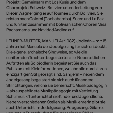
Projekt: Gemeinsam mit Los Kusis und dem
Chorprojekt Schweiz–Bolivien unter der Leitung von
Dieter Wagner ging er auf Tournee durch Bolivien. Sie
reisten nach Colomi (Cochabamba), Sucre und La Paz
und führten zusammen mit bolivianischen Chören Misa
Pachamama und Navidad Andina auf.
LEHNER-MUTTER, MANUELA (*1982). Jodlerin – mit 15
Jahren hat Manuela den Jodelgesang für sich entdeckt.
Die eigene, archaische Singweise, so wie die
schillernden Trachten begeisterten sie. Neben etlichen
Auftritten als Solojodlerin begeistert Sie auch das
Publikum mit Kleinformationen, welche alle durch ihren
einzigartigen Stil geprägt sind. Sängerin – neben dem
Jodelgesang begeistert sie sich auch für andere
Stilrichtungen, welche sie beherrscht. Musikpädagogin
– als ausgebildete Musikpädagogin mit Vertiefung
Schulmusik 1 unterrichtet sie Kinder und Jugendliche.
Neben verschiedenen Stellen als Musiklehrerin gibt sie
auch Unterricht im Jodelgesang, Popgesang, Gitarre,