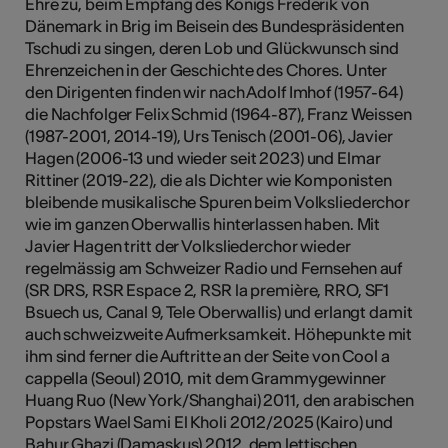
Ehre zu, beim Empfang des Königs Frederik von
Dänemark in Brig im Beisein des Bundespräsidenten
Tschudi zu singen, deren Lob und Glückwunsch sind
Ehrenzeichen in der Geschichte des Chores. Unter
den Dirigenten finden wir nach Adolf Imhof (1957-64)
die Nachfolger Felix Schmid (1964-87), Franz Weissen
(1987-2001, 2014-19), Urs Tenisch (2001-06), Javier
Hagen (2006-13 und wieder seit 2023) und Elmar
Rittiner (2019-22), die als Dichter wie Komponisten
bleibende musikalische Spuren beim Volksliederchor
wie im ganzen Oberwallis hinterlassen haben. Mit
Javier Hagen tritt der Volksliederchor wieder
regelmässig am Schweizer Radio und Fernsehen auf
(SR DRS, RSR Espace 2, RSR la première, RRO, SF1
Bsuech us, Canal 9, Tele Oberwallis) und erlangt damit
auch schweizweite Aufmerksamkeit. Höhepunkte mit
ihm sind ferner die Auftritte an der Seite von Cool a
cappella (Seoul) 2010, mit dem Grammygewinner
Huang Ruo (New York/Shanghai) 2011, den arabischen
Popstars Wael Sami El Kholi 2012/2025 (Kairo) und
Bahur Ghazi (Damaskus) 2012, dem lettischen