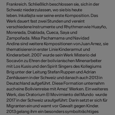
Frankreich. Schließlich beschlossen sie, sich in der
Schweiz niederzulassen, wo sie bis heute
leben. Inkallajta war seine erste Komposition. Das
Werk dauert fast zwei Stunden und vereint
verschiedene Instrumente und Rhythmen wie Huayño,
Morenada, Diablada, Cueca, Saya und
Zampoñada. Misa Pachamama und Navidad
Andina sind weitere Kompositionen von Juan Arnez, sie
thematisieren in erster Linie Kinderarmut und
Kinderarbeit. 2007 wurde sein Werk Misterio del
Socavón zu Ehren der bolivianischen Minenarbeiter
mit Los Kusis und den Spirit Singers des Kollegiums
Brig unter der Leitung Stefan Ruppen und Adrian
Zenhäusern in der Schweiz und danach auch 2013 in
Deutschland aufgeführt. Diese Formation unternahm
auch eine Bolivienreise mit Arnez' Werken. Ein weiteres
Werk, das Oratorium El Movimiento del Mundo wurde
2017 in der Schweiz uraufgeführt: Darin setzt er sich für
Migranten ein und warnt vor Gewalt gegen Kinder.
2013 gelang ihm ein besonders symbolträchtiges