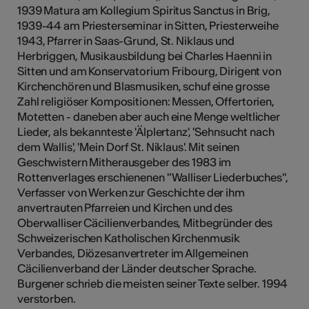
1939 Matura am Kollegium Spiritus Sanctus in Brig,
1939-44 am Priesterseminar in Sitten, Priesterweihe
1943, Pfarrer in Saas-Grund, St. Niklaus und
Herbriggen, Musikausbildung bei Charles Haenni in
Sitten und am Konservatorium Fribourg, Dirigent von
Kirchenchören und Blasmusiken, schuf eine grosse
Zahl religiöser Kompositionen: Messen, Offertorien,
Motetten - daneben aber auch eine Menge weltlicher
Lieder, als bekannteste 'Älplertanz', 'Sehnsucht nach
dem Wallis', 'Mein Dorf St. Niklaus'. Mit seinen
Geschwistern Mitherausgeber des 1983 im
Rottenverlages erschienenen "Walliser Liederbuches",
Verfasser von Werken zur Geschichte der ihm
anvertrauten Pfarreien und Kirchen und des
Oberwalliser Cäcilienverbandes, Mitbegründer des
Schweizerischen Katholischen Kirchenmusik
Verbandes, Diözesanvertreter im Allgemeinen
Cäcilienverband der Länder deutscher Sprache.
Burgener schrieb die meisten seiner Texte selber. 1994
verstorben.