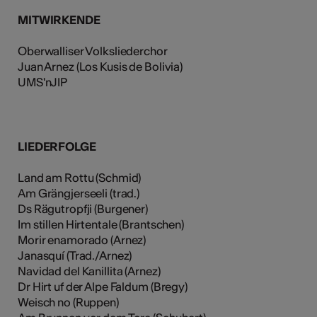
MITWIRKENDE
Oberwalliser Volksliederchor
Juan Arnez (Los Kusis de Bolivia)
UMS'nJIP
LIEDERFOLGE
Land am Rottu (Schmid)
Am Grängjerseeli (trad.)
Ds Rägutropfji (Burgener)
Im stillen Hirtentale (Brantschen)
Morir enamorado (Arnez)
Janasquí (Trad./Arnez)
Navidad del Kanillita (Arnez)
Dr Hirt uf der Alpe Faldum (Bregy)
Weisch no (Ruppen)