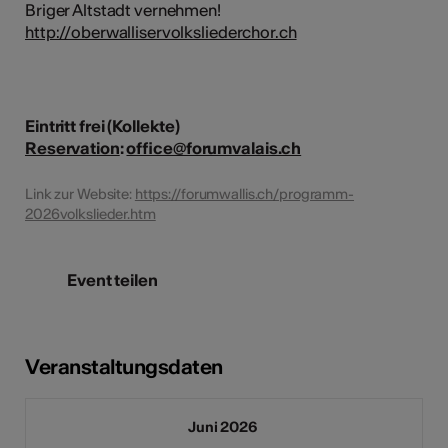
Briger Altstadt vernehmen!
http://oberwalliservolksliederchor.ch
Eintritt frei (Kollekte)
Reservation
:
office@forumvalais.ch
Link zur Website:
https://forumwallis.ch/programm-
2026volkslieder.htm
Event teilen
Veranstaltungsdaten
Juni 2026