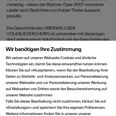
vielseitig - neben der Blattner-Oper 2007 sind seine
Lieder nach Gedichten von Hubert Theler äusserst
populär.
Die Geschichte des OBERWALLISER
VOLKSLIEDERCHORS ist untrennbar mit derjenigen
des'Liederkaplans' Adolf Imhof und der Geschichte des
Singspiels im Wallis verbunden. Als Adolf Imhof - ein
Wir benötigen Ihre Zustimmung
Theaterbegeisterter von Jugend auf - im Januar 1957
mit einem grossen gemischten Chor seine Lieder beim
Wir setzen auf unserer Webseite Cookies und ähnliche
Radio in Bern einspielte und diese mit grossem Erfolg
Technologien ein, damit Sie diese einwandfrei nutzen können.
über den Äther zu hören waren, äusserten zahlreiche
Klicken Sie auf «Akzeptieren», wenn Sie der Bearbeitung Ihrer
Liebhaber des Volksliedes beidseits des Lötschbergs
Daten zu Statistik- und Analysezwecken, zur Personalisierung
den Wunsch, der Chor solle sich zu einem Verein
unserer Webseite und zur Personalisierung unserer Werbung
zusammenschliessen. Im darauffolgenden März 1957
auf Webseiten von Dritten sowie der Besuchererkennung auf
fand bereits die Gründungsversammlung statt. Adolf
unserer Website zustimmen.
Imhof wurde der erste Dirigent, der Volksdichter Dr.
Falls Sie dieser Bearbeitung nicht zustimmen, klicken Sie auf
Ludwig Imesch der 1. Präsident des neugetauften
«Einstellungen» und speichern Sie Ihre eigenen Präferenzen.
Oberwalliser Volksliederchores. Seitdem sind bald 70
erlebnisreiche Jahre vergangen. Zahllose Lieder
Weitere Informationen finden Sie in unserer unserer