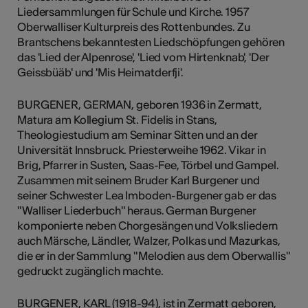
Liedersammlungen für Schule und Kirche. 1957
Oberwalliser Kulturpreis des Rottenbundes. Zu
Brantschens bekanntesten Liedschöpfungen gehören
das 'Lied der Alpenrose', 'Lied vom Hirtenknab', 'Der
Geissbüäb' und 'Mis Heimatderfji'.
BURGENER, GERMAN, geboren 1936 in Zermatt,
Matura am Kollegium St. Fidelis in Stans,
Theologiestudium am Seminar Sitten und an der
Universität Innsbruck. Priesterweihe 1962. Vikar in
Brig, Pfarrer in Susten, Saas-Fee, Törbel und Gampel.
Zusammen mit seinem Bruder Karl Burgener und
seiner Schwester Lea Imboden-Burgener gab er das
"Walliser Liederbuch" heraus. German Burgener
komponierte neben Chorgesängen und Volksliedern
auch Märsche, Ländler, Walzer, Polkas und Mazurkas,
die er in der Sammlung "Melodien aus dem Oberwallis"
gedruckt zugänglich machte.
BURGENER, KARL (1918-94), ist in Zermatt geboren,