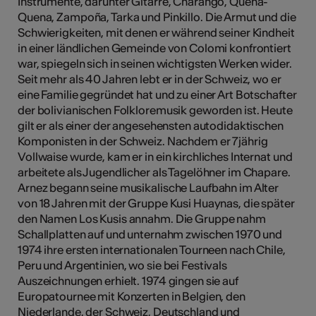
Instrumente, darunter Gitarre, Charango, Quena-
Quena, Zampoña, Tarka und Pinkillo. Die Armut und die
Schwierigkeiten, mit denen er während seiner Kindheit
in einer ländlichen Gemeinde von Colomi konfrontiert
war, spiegeln sich in seinen wichtigsten Werken wider.
Seit mehr als 40 Jahren lebt er in der Schweiz, wo er
eine Familie gegründet hat und zu einer Art Botschafter
der bolivianischen Folkloremusik geworden ist. Heute
gilt er als einer der angesehensten autodidaktischen
Komponisten in der Schweiz. Nachdem er 7jährig
Vollwaise wurde, kam er in ein kirchliches Internat und
arbeitete als Jugendlicher als Tagelöhner im Chapare.
Arnez begann seine musikalische Laufbahn im Alter
von 18 Jahren mit der Gruppe Kusi Huaynas, die später
den Namen Los Kusis annahm. Die Gruppe nahm
Schallplatten auf und unternahm zwischen 1970 und
1974 ihre ersten internationalen Tourneen nach Chile,
Peru und Argentinien, wo sie bei Festivals
Auszeichnungen erhielt. 1974 gingen sie auf
Europatournee mit Konzerten in Belgien, den
Niederlande, der Schweiz, Deutschland und