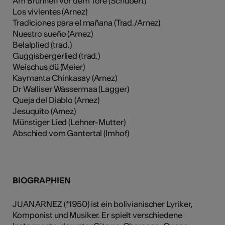
Am Brunnen vor dem Tore (Schubert)
Los vivientes (Arnez)
Tradiciones para el mañana (Trad./Arnez)
Nuestro sueño (Arnez)
Belalplied (trad.)
Guggisbergerlied (trad.)
Weischus dü (Meier)
Kaymanta Chinkasay (Arnez)
Dr Walliser Wässermaa (Lagger)
Queja del Diablo (Arnez)
Jesuquito (Arnez)
Münstiger Lied (Lehner-Mutter)
Abschied vom Gantertal (Imhof)
BIOGRAPHIEN
JUAN ARNEZ (*1950) ist ein bolivianischer Lyriker,
Komponist und Musiker. Er spielt verschiedene