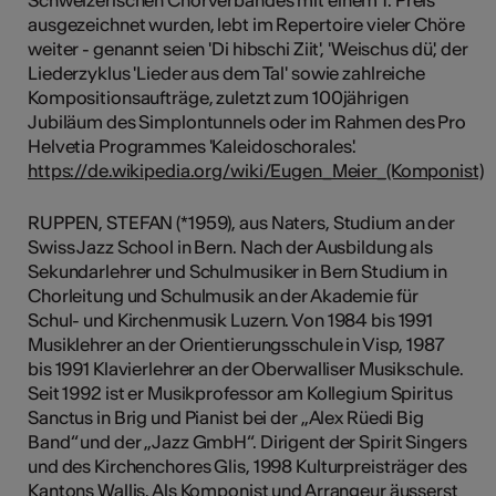
Schweizerischen Chorverbandes mit einem 1. Preis
ausgezeichnet wurden, lebt im Repertoire vieler Chöre
weiter - genannt seien 'Di hibschi Ziit', 'Weischus dü', der
Liederzyklus 'Lieder aus dem Tal' sowie zahlreiche
Kompositionsaufträge, zuletzt zum 100jährigen
Jubiläum des Simplontunnels oder im Rahmen des Pro
Helvetia Programmes 'Kaleidoschorales'.
https://de.wikipedia.org/wiki/Eugen_Meier_(Komponist)
RUPPEN, STEFAN (*1959), aus Naters, Studium an der
Swiss Jazz School in Bern. Nach der Ausbildung als
Sekundarlehrer und Schulmusiker in Bern Studium in
Chorleitung und Schulmusik an der Akademie für
Schul- und Kirchenmusik Luzern. Von 1984 bis 1991
Musiklehrer an der Orientierungsschule in Visp, 1987
bis 1991 Klavierlehrer an der Oberwalliser Musikschule.
Seit 1992 ist er Musikprofessor am Kollegium Spiritus
Sanctus in Brig und Pianist bei der „Alex Rüedi Big
Band“ und der „Jazz GmbH“. Dirigent der Spirit Singers
und des Kirchenchores Glis, 1998 Kulturpreisträger des
Kantons Wallis. Als Komponist und Arrangeur äusserst