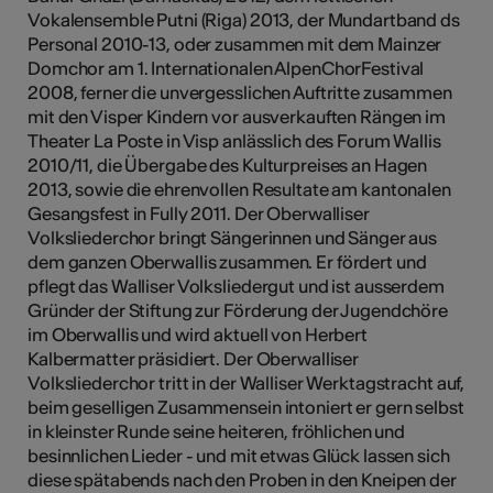
Vokalensemble Putni (Riga) 2013, der Mundartband ds
Personal 2010-13, oder zusammen mit dem Mainzer
Domchor am 1. Internationalen AlpenChorFestival
2008, ferner die unvergesslichen Auftritte zusammen
mit den Visper Kindern vor ausverkauften Rängen im
Theater La Poste in Visp anlässlich des Forum Wallis
2010/11, die Übergabe des Kulturpreises an Hagen
2013, sowie die ehrenvollen Resultate am kantonalen
Gesangsfest in Fully 2011. Der Oberwalliser
Volksliederchor bringt Sängerinnen und Sänger aus
dem ganzen Oberwallis zusammen. Er fördert und
pflegt das Walliser Volksliedergut und ist ausserdem
Gründer der Stiftung zur Förderung der Jugendchöre
im Oberwallis und wird aktuell von Herbert
Kalbermatter präsidiert. Der Oberwalliser
Volksliederchor tritt in der Walliser Werktagstracht auf,
beim geselligen Zusammensein intoniert er gern selbst
in kleinster Runde seine heiteren, fröhlichen und
besinnlichen Lieder - und mit etwas Glück lassen sich
diese spätabends nach den Proben in den Kneipen der