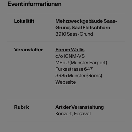
Eventinformationen
Lokalität
Mehrzweckgebäude Saas-
Grund, Saal Fletschhorn
3910 Saas-Grund
Veranstalter
Forum Wallis
c/o IGNM-VS
MEbU (Münster Earport)
Furkastrasse 647
3985 Münster (Goms)
Webseite
Rubrik
Art der Veranstaltung
Konzert
Festival