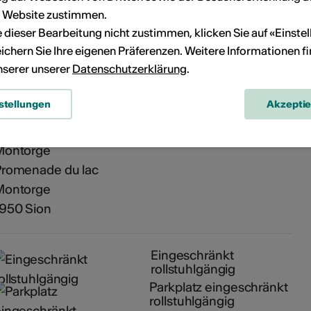
eranstaltung Ihrem persönlichen Kalender hinzuzufügen.
r Website zustimmen.
ie dieser Bearbeitung nicht zustimmen, klicken Sie auf «Einste
ichern Sie Ihre eigenen Präferenzen. Weitere Informationen f
unserer unserer
Datenschutzerklärung
.
n
stellungen
Akzepti
Maison de la Nature, Montorge
Montorge
Promenade du lac
Montorge
1950 Sion
Eingeschränkt
rollstuhlgängig
Parkplatz eingeschränkt
rollstuhlgängig