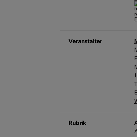
D
Veranstalter
E
Rubrik
A
A