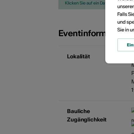
Klicken Sie auf ein Datum, um die V
unsere
Falls S
und spe
Sie in 
Eventinformatione
Ein
Lokalität
Bauliche
Zugänglichkeit