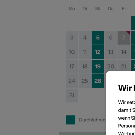
Mo
Di
Mi
Do
Fr
3
4
5
6
7
10
11
12
13
14
17
18
19
20
21
24
25
26
27
28
Wir
31
Wir set
damit S
wenn Si
Durchführungsdatum
Persona
Werbung