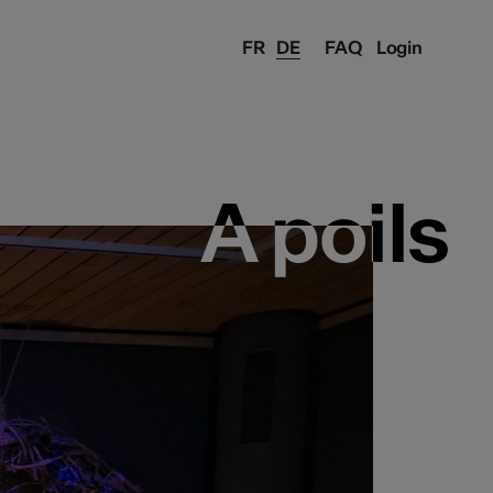
FR
DE
FAQ
Login
A poils
A poils