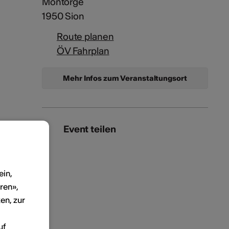
Montorge
1950 Sion
Route planen
ÖV Fahrplan
Mehr Infos zum Veranstaltungsort
Event teilen
ein,
ren»,
en, zur
uf