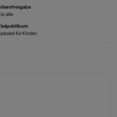
Altersfreigabe
ür alle
Zielpublikum
peziell für Kinder