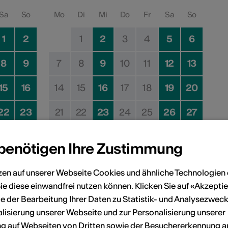
Sa
So
Mo
Di
Mi
Do
Fr
Sa
So
1
2
1
2
3
4
5
6
8
9
7
8
9
10
11
12
13
15
16
14
15
16
17
18
19
20
22
23
21
22
23
24
25
26
27
29
30
28
29
30
 benötigen Ihre Zustimmung
zen auf unserer Webseite Cookies und ähnliche Technologien 
ie diese einwandfrei nutzen können. Klicken Sie auf «Akzeptie
e der Bearbeitung Ihrer Daten zu Statistik- und Analysezweck
Kein Durchführungsdatum
lisierung unserer Webseite und zur Personalisierung unserer
 auf Webseiten von Dritten sowie der Besuchererkennung a