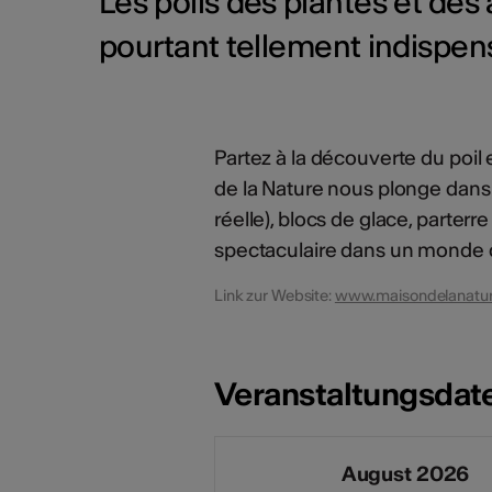
Les poils des plantes et de
pourtant tellement indispensa
Partez à la découverte du poil 
de la Nature nous plonge dans l
réelle), blocs de glace, parter
spectaculaire dans un monde qu
Link zur Website:
www.maisondelanatur
Veranstaltungsdat
August 2026