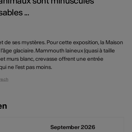
s animaux sont minuscules
bles ...
et de ses mystères. Pour cette exposition, la Maison
’âge glaciaire. Mammouth laineux (quasi à taille
re et murs blanc, crevasse offrent une entrée
i ne l’est pas moins.
e.ch
en
September 2026