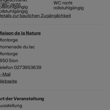
WC nicht
rollstuhlgängig
etails zur baulichen Zugänglichkeit
Maison de la Nature
Montorge
Promenade du lac
Montorge
1950 Sion
Telefon 0273953639
-Mail
Webseite
rt der Veranstaltung
usstellung