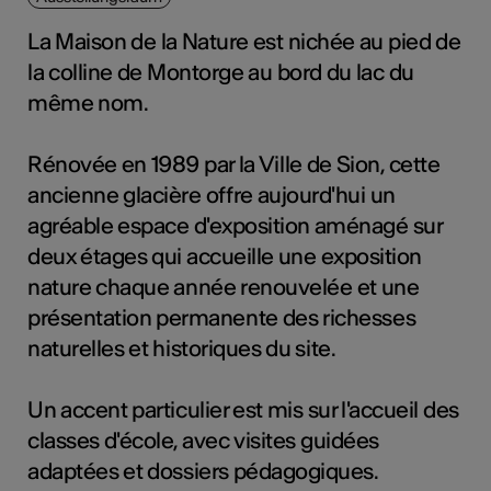
La Maison de la Nature est nichée au pied de
la colline de Montorge au bord du lac du
Kunst
même nom.
Rénovée en 1989 par la Ville de Sion, cette
ancienne glacière offre aujourd'hui un
agréable espace d'exposition aménagé sur
deux étages qui accueille une exposition
nature chaque année renouvelée et une
présentation permanente des richesses
naturelles et historiques du site.
Un accent particulier est mis sur l'accueil des
classes d'école, avec visites guidées
adaptées et dossiers pédagogiques.