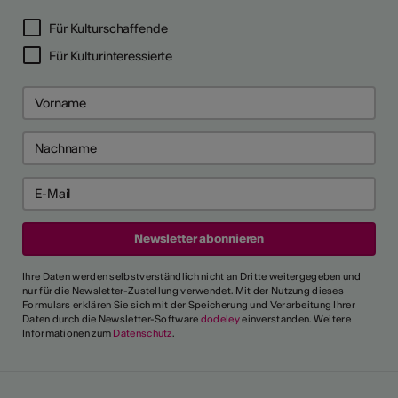
LERPORTRÄTS
Für Kulturschaffende
Für Kulturinteressierte
Ihre Daten werden selbstverständlich nicht an Dritte weitergegeben und
nur für die Newsletter-Zustellung verwendet. Mit der Nutzung dieses
Formulars erklären Sie sich mit der Speicherung und Verarbeitung Ihrer
Daten durch die Newsletter-Software
dodeley
einverstanden. Weitere
Informationen zum
Datenschutz
.