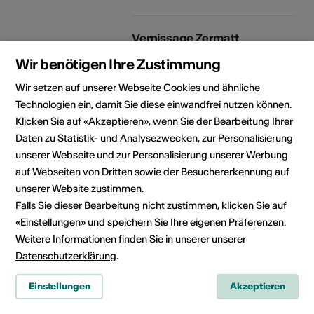
Vernissage Zermatt
Hofmattstrasse 4
Wir benötigen Ihre Zustimmung
PF 426
3920 Zermatt
Wir setzen auf unserer Webseite Cookies und ähnliche
Telefon 027 967 71 77
Technologien ein, damit Sie diese einwandfrei nutzen können.
Fax 027 966 69 71
Klicken Sie auf «Akzeptieren», wenn Sie der Bearbeitung Ihrer
E-Mail
Daten zu Statistik- und Analysezwecken, zur Personalisierung
Webseite
unserer Webseite und zur Personalisierung unserer Werbung
auf Webseiten von Dritten sowie der Besuchererkennung auf
Rubrik
Art der Veranstaltung
unserer Website zustimmen.
Konzert
Lesung
Falls Sie dieser Bearbeitung nicht zustimmen, klicken Sie auf
«Einstellungen» und speichern Sie Ihre eigenen Präferenzen.
Altersfreigabe
Weitere Informationen finden Sie in unserer unserer
Ab 16 Jahren
Datenschutzerklärung
.
Einstellungen
Akzeptieren
Veranstaltungsort