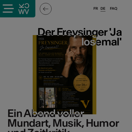
FR
DE
FAQ
Der Freysinger 'Ja
Der Freysinger 'Ja
losemal'
losemal'
Ein Abend voller
Ein Abend voller
Mundart, Musik, Humor
Mundart, Musik, Humor