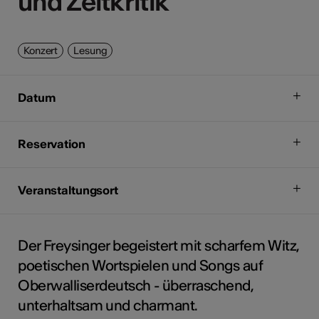
und Zeitkritik
und Zeitkritik
Konzert
Lesung
Datum
Reservation
Veranstaltungsort
Der Freysinger begeistert mit scharfem Witz,
poetischen Wortspielen und Songs auf
Oberwalliserdeutsch - überraschend,
unterhaltsam und charmant.