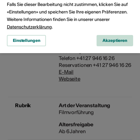
Falls Sie dieser Bearbeitung nicht zustimmen, klicken Sie auf
rollstuhlgängig
«Einstellungen» und speichern Sie Ihre eigenen Präferenzen.
Details zur baulichen
Weitere Informationen finden Sie in unserer unserer
Zugänglichkeit
Datenschutzerklärung
.
Veranstalter
Kino Astoria
Einstellungen
Akzeptieren
Napoleonstrasse 9A
3930 Visp
Telefon +41 27 946 16 26
Reservationen +41 27 946 16 26
E-Mail
Webseite
Rubrik
Art der Veranstaltung
Filmvorführung
Altersfreigabe
Ab 6 Jahren