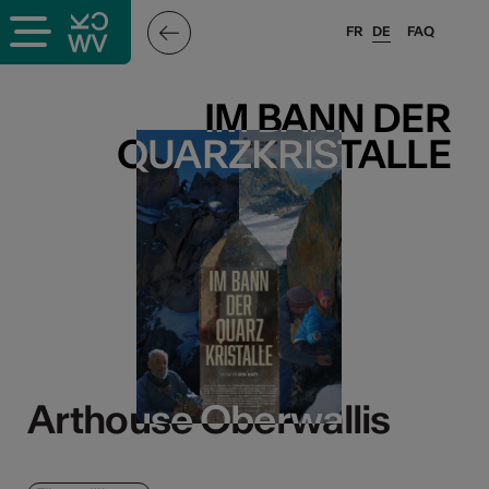
FR
DE
FAQ
IM BANN DER
IM BANN DER
QUARZKRISTALLE
QUARZKRISTALLE
Arthouse Oberwallis
Arthouse Oberwallis