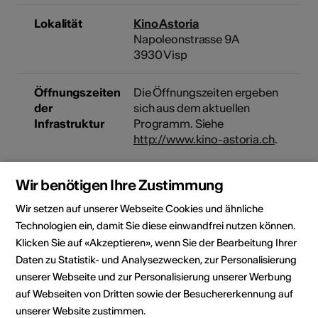
Lokalität
Kino Astoria
Napoleonstrasse 9A
3930 Visp
Öffnungszeiten
Die Öffnungszeiten ergeben
der
sich aus dem aktuellen
Infrastruktur
Programm. Siehe
http://www.kino-astoria.ch
.
Tickets können jeweils eine
Wir benötigen Ihre Zustimmung
Stunde vor Filmbeginn an der
Kinokasse erworben werden.
Wir setzen auf unserer Webseite Cookies und ähnliche
Technologien ein, damit Sie diese einwandfrei nutzen können.
Bauliche
Klicken Sie auf «Akzeptieren», wenn Sie der Bearbeitung Ihrer
Rollstuhlgängig
Zugänglichkeit
Daten zu Statistik- und Analysezwecken, zur Personalisierung
Parkplatz
unserer Webseite und zur Personalisierung unserer Werbung
eingeschränkt
auf Webseiten von Dritten sowie der Besuchererkennung auf
rollstuhlgängig
unserer Website zustimmen.
WC nicht