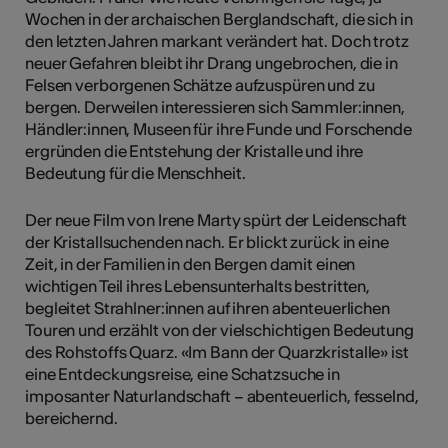
Wochen in der archaischen Berglandschaft, die sich in
den letzten Jahren markant verändert hat. Doch trotz
neuer Gefahren bleibt ihr Drang ungebrochen, die in
Felsen verborgenen Schätze aufzuspüren und zu
bergen. Derweilen interessieren sich Sammler:innen,
Händler:innen, Museen für ihre Funde und Forschende
ergründen die Entstehung der Kristalle und ihre
Bedeutung für die Menschheit.
Der neue Film von Irene Marty spürt der Leidenschaft
der Kristallsuchenden nach. Er blickt zurück in eine
Zeit, in der Familien in den Bergen damit einen
wichtigen Teil ihres Lebensunterhalts bestritten,
begleitet Strahlner:innen auf ihren abenteuerlichen
Touren und erzählt von der vielschichtigen Bedeutung
des Rohstoffs Quarz. «Im Bann der Quarzkristalle» ist
eine Entdeckungsreise, eine Schatzsuche in
imposanter Naturlandschaft – abenteuerlich, fesselnd,
bereichernd.