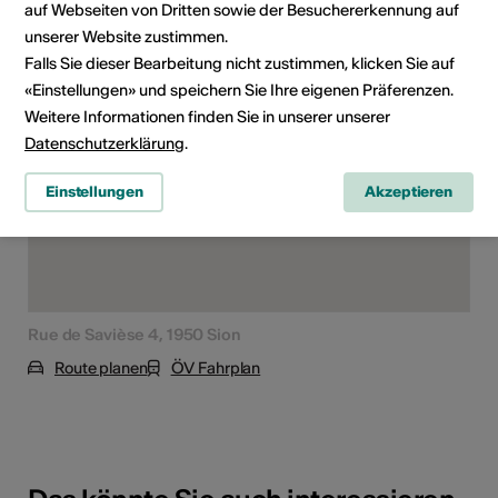
auf Webseiten von Dritten sowie der Besuchererkennung auf
Veranstaltungsort
unserer Website zustimmen.
Falls Sie dieser Bearbeitung nicht zustimmen, klicken Sie auf
«Einstellungen» und speichern Sie Ihre eigenen Präferenzen.
Weitere Informationen finden Sie in unserer unserer
Datenschutzerklärung
.
Einstellungen
Akzeptieren
Rue de Savièse 4, 1950 Sion
Route planen
ÖV Fahrplan