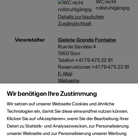
WC nicht
rollstuhlgängig
Details zur baulichen
Zugänglichkeit
Veranstalter
Galerie Grande Fontaine
Rue de Savièse 4
1950 Sion
Telefon +41 79 475 22 81
Reservationen +41 79 475 22 81
E-Mail
Webseite
Wir benötigen Ihre Zustimmung
Rubrik
Art der Veranstaltung
Ausstellung
Wir setzen auf unserer Webseite Cookies und ähnliche
Technologien ein, damit Sie diese einwandfrei nutzen können.
Altersfreigabe
Klicken Sie auf «Akzeptieren», wenn Sie der Bearbeitung Ihrer
Für alle
Daten zu Statistik- und Analysezwecken, zur Personalisierung
unserer Webseite und zur Personalisierung unserer Werbung