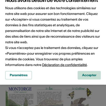
Nous avons besoin de votre consentement
Montorge
Nous utilisons des cookies et des technologies similaires sur
Promenade du lac
notre site web pour assurer son bon fonctionnement. Cliquez
Montorge
1950 Sion
sur «Accepter» si vous consentez au traitement de vos
données à des fins statistiques et analytiques, de
Téléphone 0273953639
personnalisation de notre site Internet et de notre publicité sur
E-Mail
des sites de tiers ainsi que de reconnaissance des visiteurs sur
Site Internet
notre site web.
Planifier un itinéraire
Si vous n’acceptez pas le traitement des données, cliquez sur
Transports publics
«Paramètres» pour enregistrer vos propres préférences en
matière de cookies. Vous trouverez de plus amples
informations dans notre
Déclaration de confidentialité
.
Partager l'infrastructure
Paramètres
Accepter