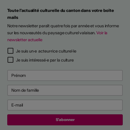
Toute l'actualité culturelle du canton dans votre boîte
mails
Notre newsletter paraît quatre fois par année et vous informe
sur les nouveautés du paysage culturel valaisan.
Voir la
newsletter actuelle
TS D'ARTISTES
Je suis un·e acteur·rice culturel·le
Je suis intéressé·e par la culture