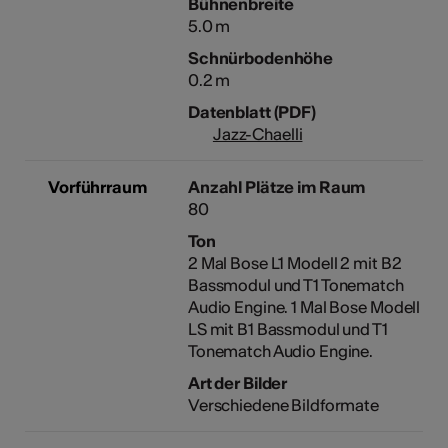
Bühnenbreite
5.0 m
Schnürbodenhöhe
0.2 m
Datenblatt (PDF)
Jazz-Chaelli
Vorführraum
Anzahl Plätze im Raum
80
Ton
2 Mal Bose L1 Modell 2 mit B2
Bassmodul und T1 Tonematch
Audio Engine. 1 Mal Bose Modell
LS mit B1 Bassmodul und T1
Tonematch Audio Engine.
Art der Bilder
Verschiedene Bildformate