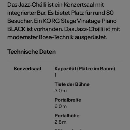
Das Jazz-Chälli ist ein Konzertsaal mit
integrierter Bar. Es bietet Platz für rund 80
Besucher. Ein KORG Stage Vinatage Piano
Kunst
BLACK ist vorhanden. Das Jazz-Chälli ist mit
modernster Bose-Technik ausgerüstet.
Technische Daten
Konzertsaal
Kapazität (Plätze im Raum)
1
Tiefe der Bühne
3.0 m
Portalbreite
6.0 m
Portalhöhe
2.8 m