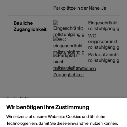
Parkplätze in der Nähe: Ja
Eingeschränkt
Bauliche
rollstuhlgängig
Zugänglichkeit
WC
eingeschränkt
rollstuhlgängig
Parkplatz nicht
rollstuhlgängig
Details zur baulichen
Zugänglichkeit
Lokalität
Wir benötigen Ihre Zustimmung
Wir setzen auf unserer Webseite Cookies und ähnliche
Technologien ein, damit Sie diese einwandfrei nutzen können.