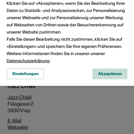
Klicken Sie auf «Akzeptieren», wenn Sie der Bearbeitung Ihrer
Daten zu Statistik- und Analysezwecken, zur Personalisierung
unserer Webseite und zur Personalisierung unserer Werbung
auf Webseiten von Dritten sowie der Besuchererkennung auf
unserer Website zustimmen.
Falls Sie dieser Bearbeitung nicht zustimmen, klicken Sie auf
«Einstellungen» und speichern Sie Ihre eigenen Präferenzen.
Fülagasse 2, 3930 Visp
Weitere Informationen finden Sie in unserer unserer
Route planen
ÖV Fahrplan
Datenschutzerklärung
.
Einstellungen
Akzeptieren
Adresse
Jazz Chälli
Jazz-Chälli
Fülagasse 2
3930 Visp
E-Mail
Webseite