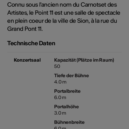
Connu sous l'ancien nom du Carnotset des
Artistes, le Point 11 est une salle de spectacle
en plein coeur de la ville de Sion, à la rue du
Kunst
Grand Pont 11.
Technische Daten
Konzertsaal
Kapazität (Plätze im Raum)
50
Tiefe der Bühne
4.0 m
Portalbreite
6.0 m
Portalhöhe
3.0 m
Bühnenbreite
6.0 m