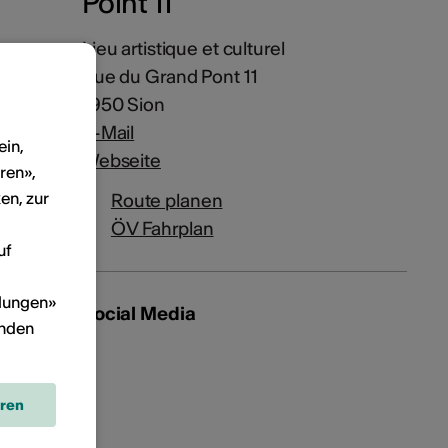
Point 11
Lieu artistique et culturel
Rue du Grand Pont 11
1950 Sion
E-Mail
ein,
Webseite
ren»,
en, zur
Route planen
ÖV Fahrplan
uf
llungen»
Social Media
inden
eren