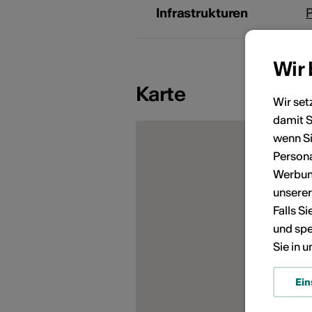
Infrastrukturen
P
Wir
Karte
Wir set
damit S
KÜNSTLERPORTRÄTS
wenn Si
Persona
Werbung
unsere
Falls S
und spe
Sie in 
Ein