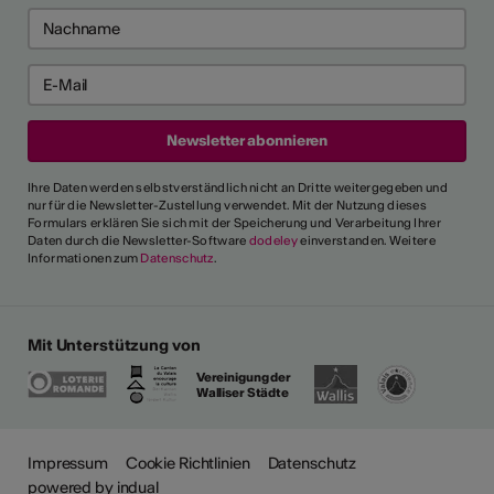
Ihre Daten werden selbstverständlich nicht an Dritte weitergegeben und
nur für die Newsletter-Zustellung verwendet. Mit der Nutzung dieses
Formulars erklären Sie sich mit der Speicherung und Verarbeitung Ihrer
Daten durch die Newsletter-Software
dodeley
einverstanden. Weitere
Informationen zum
Datenschutz
.
Mit Unterstützung von
Vereinigung der
Walliser Städte
ehr
Impressum
Cookie Richtlinien
Datenschutz
powered by indual