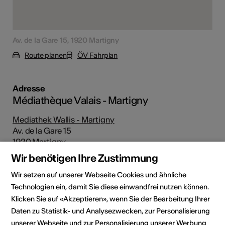
Av. de la Gare 15, 1920 Martigny
Route planen
ÖV Fahrplan
Adresse
Médiathèque Valais - Martigny
Mediathek Wallis - Martigny
Av. de la Gare 15
1920 Martigny
Wir benötigen Ihre Zustimmung
Telefon +41 (0)27 607 15 40
E-Mail
Wir setzen auf unserer Webseite Cookies und ähnliche
Webseite
Technologien ein, damit Sie diese einwandfrei nutzen können.
Route planen
Klicken Sie auf «Akzeptieren», wenn Sie der Bearbeitung Ihrer
ÖV Fahrplan
Daten zu Statistik- und Analysezwecken, zur Personalisierung
unserer Webseite und zur Personalisierung unserer Werbung