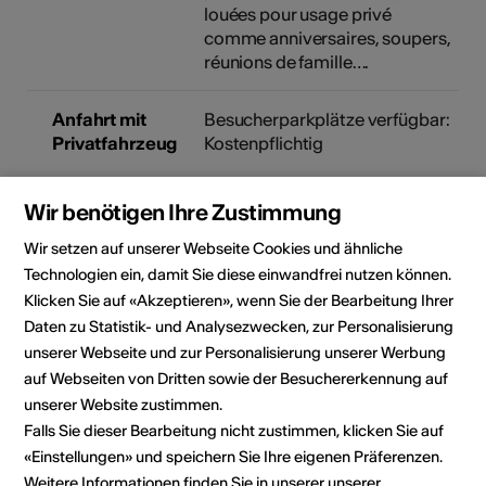
louées pour usage privé
comme anniversaires, soupers,
réunions de famille….
Anfahrt mit
Besucherparkplätze verfügbar:
Privatfahrzeug
Kostenpflichtig
Wir benötigen Ihre Zustimmung
Parkplätze in der Nähe: Ja
Wir setzen auf unserer Webseite Cookies und ähnliche
Technologien ein, damit Sie diese einwandfrei nutzen können.
Klicken Sie auf «Akzeptieren», wenn Sie der Bearbeitung Ihrer
Lokalität
Daten zu Statistik- und Analysezwecken, zur Personalisierung
unserer Webseite und zur Personalisierung unserer Werbung
auf Webseiten von Dritten sowie der Besuchererkennung auf
unserer Website zustimmen.
Falls Sie dieser Bearbeitung nicht zustimmen, klicken Sie auf
«Einstellungen» und speichern Sie Ihre eigenen Präferenzen.
Weitere Informationen finden Sie in unserer unserer