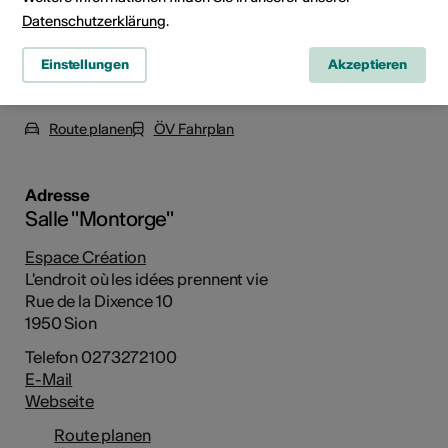
Datenschutzerklärung
.
Einstellungen
Akzeptieren
Rue de la Dixence 10, 1950 Sion
Route planen
ÖV Fahrplan
Adresse
Salle "Montorge"
Espace Création
L'endroit où les idées prennent vie
Rue de la Dixence 10
1950 Sion
Telefon 0273272100
E-Mail
Webseite
Route planen