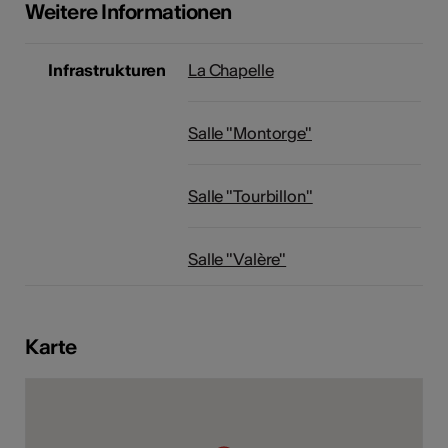
Weitere Informationen
Infrastrukturen
La Chapelle
Kunst
Salle "Montorge"
Salle "Tourbillon"
Salle "Valère"
Karte