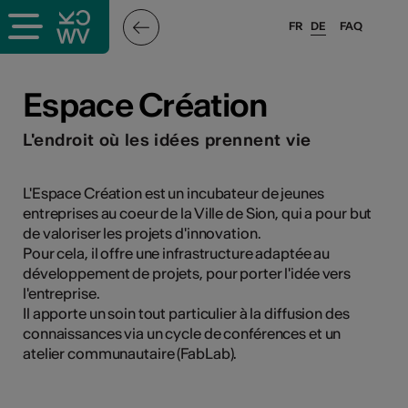
FR
DE
FAQ
ffende &
Espace Création
L'endroit où les idées prennent vie
nnen
L'Espace Création est un incubateur de jeunes
entreprises au coeur de la Ville de Sion, qui a pour but
anstalter
de valoriser les projets d'innovation.
Pour cela, il offre une infrastructure adaptée au
développement de projets, pour porter l'idée vers
l'entreprise.
Il apporte un soin tout particulier à la diffusion des
connaissances via un cycle de conférences et un
n
atelier communautaire (FabLab).
n