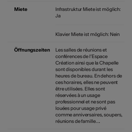
Miete
Infrastruktur Miete ist möglich:
Ja
Klavier Miete ist möglich: Nein
Öffnungszeiten
Les salles de réunions et
conférences de l’Espace
Création ainsi que la Chapelle
sont disponibles durant les
heures de bureau. En dehors de
ces horaires, elles ne peuvent
être utilisées. Elles sont
réservées à un usage
professionnel et ne sont pas
louées pour usage privé
comme anniversaires, soupers,
réunions de famille….