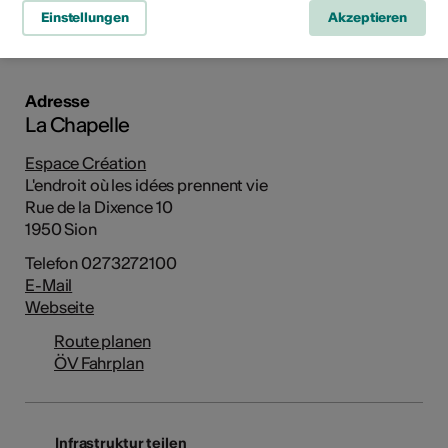
Rue de la Dixence 10, 1950 Sion
Einstellungen
Akzeptieren
Route planen
ÖV Fahrplan
Adresse
La Chapelle
Espace Création
L'endroit où les idées prennent vie
Rue de la Dixence 10
1950 Sion
Telefon 0273272100
E-Mail
Webseite
Route planen
ÖV Fahrplan
Infrastruktur teilen