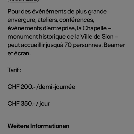
Pour des événéments de plus grande
envergure, ateliers, conférences,
Kunst
événements d’entreprise, la Chapelle –
monument historique de la Ville de Sion –
peut accueillir jusquà 70 personnes. Beamer
et écran.
Tarif :
CHF 200.- /demi-journée
CHF 350.- / jour
Weitere Informationen