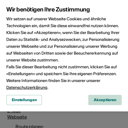
Wir benötigen Ihre Zustimmung
Wir setzen auf unserer Webseite Cookies und ähnliche
Technologien ein, damit Sie diese einwandfrei nutzen können.
Klicken Sie auf «Akzeptieren», wenn Sie der Bearbeitung Ihrer
Av. de la Gare 15, 1920 Martigny
Daten zu Statistik- und Analysezwecken, zur Personalisierung
Route planen
ÖV Fahrplan
unserer Webseite und zur Personalisierung unserer Werbung
auf Webseiten von Dritten sowie der Besuchererkennung auf
unserer Website zustimmen.
Adresse
Falls Sie dieser Bearbeitung nicht zustimmen, klicken Sie auf
Le Cinégraphe
«Einstellungen» und speichern Sie Ihre eigenen Präferenzen.
Weitere Informationen finden Sie in unserer unserer
Mediathek Wallis - Martigny
Datenschutzerklärung
.
Av. de la Gare 15
1920 Martigny
Einstellungen
Akzeptieren
Telefon +41 (0)27 607 15 40
E-Mail
Webseite
Route planen