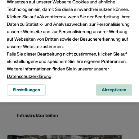
Wir setzen auf unserer Webseite Cookies und ähnliche
Adresse
Technologien ein, damit Sie diese einwandfrei nutzen können.
Englische Kirche, Zermatt
Klicken Sie auf «Akzeptieren», wenn Sie der Bearbeitung Ihrer
Daten zu Statistik- und Analysezwecken, zur Personalisierung
Zermatt Music Festival & Academy
unserer Webseite und zur Personalisierung unserer Werbung
Postfach 5
auf Webseiten von Dritten sowie der Besuchererkennung auf
3920 Zermatt
unserer Website zustimmen.
Telefon 021 721 13 14
Falls Sie dieser Bearbeitung nicht zustimmen, klicken Sie auf
Reservationen 021 721 13 42
«Einstellungen» und speichern Sie Ihre eigenen Präferenzen.
E-Mail
Weitere Informationen finden Sie in unserer unserer
Webseite
Datenschutzerklärung
.
Route planen
Einstellungen
Akzeptieren
ÖV Fahrplan
Infrastruktur teilen