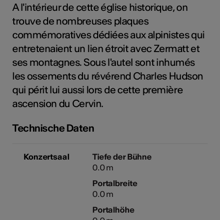
A l'intérieur de cette église historique, on
trouve de nombreuses plaques
commémoratives dédiées aux alpinistes qui
Kunst
entretenaient un lien étroit avec Zermatt et
ses montagnes. Sous l'autel sont inhumés
les ossements du révérend Charles Hudson
qui périt lui aussi lors de cette première
ascension du Cervin.
Technische Daten
Konzertsaal
Tiefe der Bühne
0.0 m
Portalbreite
0.0 m
Portalhöhe