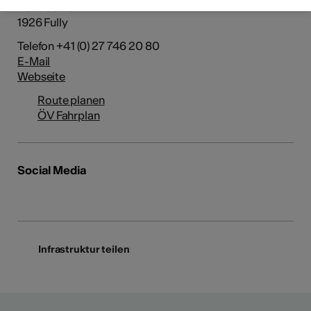
Belle Usine
1926 Fully
Telefon +41 (0) 27 746 20 80
E-Mail
Webseite
Route planen
ÖV Fahrplan
Social Media
Infrastruktur teilen