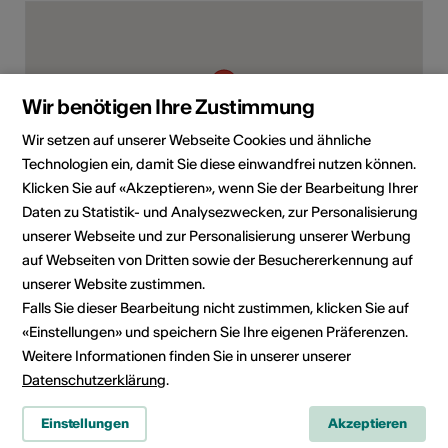
Wir benötigen Ihre Zustimmung
Wir setzen auf unserer Webseite Cookies und ähnliche
Technologien ein, damit Sie diese einwandfrei nutzen können.
Klicken Sie auf «Akzeptieren», wenn Sie der Bearbeitung Ihrer
Daten zu Statistik- und Analysezwecken, zur Personalisierung
Chemin de l'Usine 19, 1926 Fully
unserer Webseite und zur Personalisierung unserer Werbung
auf Webseiten von Dritten sowie der Besuchererkennung auf
Route planen
ÖV Fahrplan
unserer Website zustimmen.
Falls Sie dieser Bearbeitung nicht zustimmen, klicken Sie auf
Adresse
«Einstellungen» und speichern Sie Ihre eigenen Präferenzen.
Musée de Fully
Weitere Informationen finden Sie in unserer unserer
Datenschutzerklärung
.
Musée de Fully
savoir faire alpin et hydroélectricité
Einstellungen
Akzeptieren
Chemin de l'Usine 19