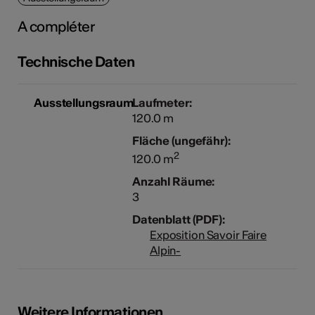
A compléter
Kunst
Technische Daten
Ausstellungsraum
Laufmeter:
120.0 m
Fläche (ungefähr):
2
120.0 m
Anzahl Räume:
3
Datenblatt (PDF):
Exposition Savoir Faire
Alpin-
Weitere Informationen