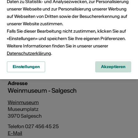
Daten zu Statistik- und Analysezwecken, zur Personalisierung
unserer Webseite und zur Personalisierung unserer Werbung
auf Webseiten von Dritten sowie der Besuchererkennung auf
unserer Website zustimmen.
Falls Sie dieser Bearbeitung nicht zustimmen, klicken Sie auf
«Einstellungen» und speichern Sie Ihre eigenen Präferenzen.
Weitere Informationen finden Sie in unserer unserer
Datenschutzerklärung
.
Museumplatz, 3970 Salgesch
Route planen
ÖV Fahrplan
Einstellungen
Akzeptieren
Adresse
Weinmuseum - Salgesch
Weinmuseum
Museumplatz
3970 Salgesch
Telefon 027 456 45 25
E-Mail